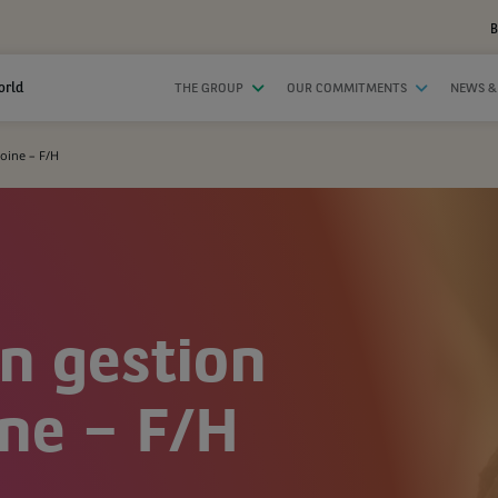
B
orld
THE GROUP
OUR COMMITMENTS
NEWS &
moine – F/H
en gestion
ne – F/H