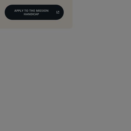
APPLY TO THE MISSION
(OPENS
HANDICAP
IN
A
NEW
TAB)