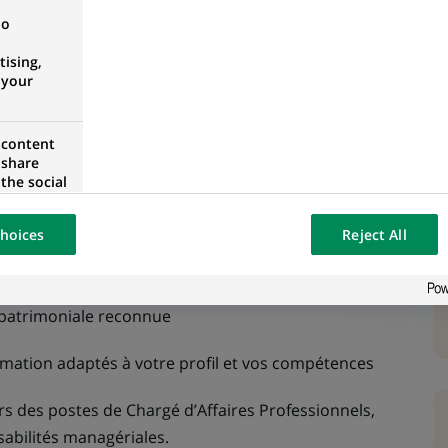
ipe, dans un environnement dynamique et formateur
no
ising,
u samedi
 your
 content
 share
the social
opose the
our website
hoices
Reject All
osted on a
 :
 patrimoniale reconnue
rmation adaptés à votre profil et vos compétences
rs des postes de Chargé d’Affaires Professionnels,
abilités managériales.