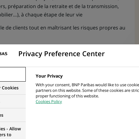
ers, préparation de la retraite et de la transmission,
ilier…), à chaque étape de leur vie
e de clients tout en maîtrisant les risques propres au
réalisation des objectifs commerciaux de votre
Privacy Preference Center
térêts clients
a Banque Privée ou des chargé d’Affaires
Your Privacy
 des solutions en fonction des problématiques de
With your consent, BNP Paribas would like to use cookie
y Cookies
partners on this website. Some of these cookies are stric
proper functioning of this website.
l’activité en appliquant les standards de conformité et
s
Cookies Policy
es
es - Allow
ers to