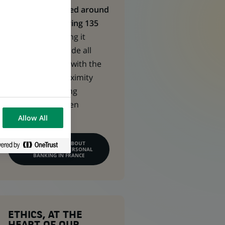
CPBF is structured around
10 regions covering 135
territories,
making it
possible to provide all
customer bases with the
right level of proximity
whilst maintaining
synergies between
business line.
Allow All
LEARN MORE ABOUT
COMMERCIAL & PERSONAL
BANKING IN FRANCE
ETHICS, AT THE