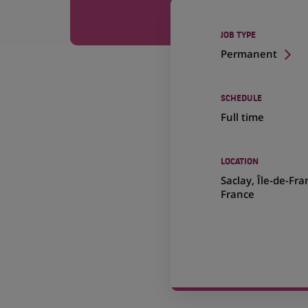
JOB TYPE
Permanent
SCHEDULE
Full time
LOCATION
(Opens
Saclay, Île-de-Fra
in
France
a
new
tab)