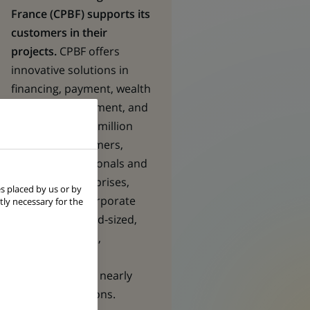
France (CPBF) supports its
customers in their
projects.
CPBF offers
innovative solutions in
financing, payment, wealth
& asset management, and
insurance to 7,2 million
individual customers,
490,000 professionals and
very small enterprises,
s placed by us or by
nearly 94,000 corporate
tly necessary for the
clients (SMEs, mid‑sized,
large corporates,
foundations and
institutions) and nearly
54,000 associations.