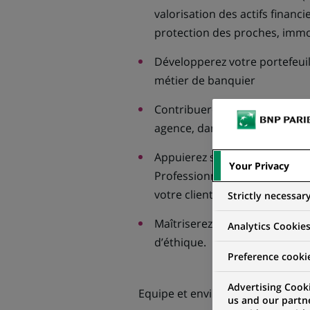
valorisation des actifs financi
protection des proches, immob
Développerez votre portefeuill
métier de banquier
Contribuerez activement à la 
agence, dans le respect des in
Appuierez sur l’expertise de l
Your Privacy
Professionnels pour apporter
votre clientèle
Strictly necessar
Maîtriserez les risques liés à 
Analytics Cookie
d’éthique.
Preference cooki
Advertising Cooki
Equipe et environnement :
us and our partn