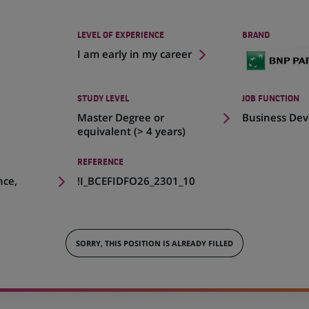
LEVEL OF EXPERIENCE
BRAND
I am early in my career
STUDY LEVEL
JOB FUNCTION
Master Degree or
Business De
equivalent (> 4 years)
REFERENCE
nce,
!I_BCEFIDFO26_2301_10
SORRY, THIS POSITION IS ALREADY FILLED