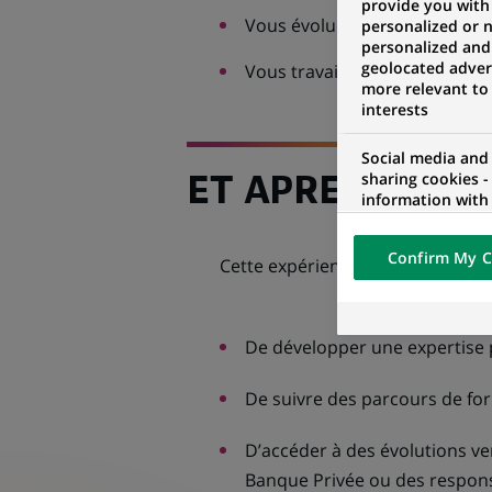
provide you with
Vous évoluerez dans une équ
personalized or 
personalized and
geolocated advert
Vous travaillerez du mardi a
more relevant to
interests
Social media and
sharing cookies -
ET APRES ?
information with 
networks and pr
visualization on 
Confirm My C
of the content h
Cette expérience vous permettra
external website.
De développer une expertise
De suivre des parcours de fo
D’accéder à des évolutions ve
Banque Privée ou des respons