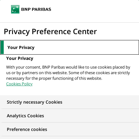
Ouvr
Cliquer
le
pour
men
de
Accueil
Nos offres d'emploi
afficher
Privacy Preference Center
navi
le
moteur
Your Privacy
de
Your Privacy
recherche
With your consent, BNP Paribas would like to use cookies placed by
us or by partners on this website. Some of these cookies are strictly
necessary for the proper functioning of this website.
Cookies Policy
Strictly necessary Cookies
NOS OFFRES D'EMPLOI EN
Analytics Cookies
Développement
Preference cookies
commercial