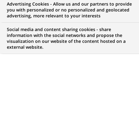
Advertising Cookies - Allow us and our partners to provide
you with personalized or no personalized and geolocated
advertising, more relevant to your interests
Mon espace candidat
Social media and content sharing cookies - share
information with the social networks and propose the
Suivre l'avancement de ma candidature,
visualization on our website of the content hosted on a
(Ce
transmettre des documents...
external website.
lien
s'ouvre
ACCÉDER À MON ESPACE
dans
un
nouvel
onglet)
1 047
1 047
OFFRES DANS
32
ZONES
offres
GÉOGRAPHIQUES
dans
32
zones
OFFRES EN FRANÇAIS UNIQUEMENT
géographiques