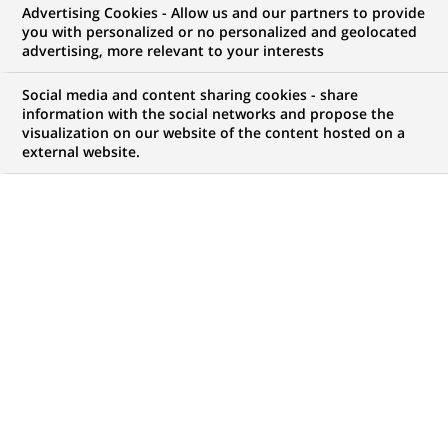
Advertising Cookies - Allow us and our partners to provide
you with personalized or no personalized and geolocated
Mon espace candidat
advertising, more relevant to your interests
Suivre l'avancement de ma candidature,
Social media and content sharing cookies - share
(Ce
transmettre des documents...
information with the social networks and propose the
lien
visualization on our website of the content hosted on a
s'ouvre
external website.
ACCÉDER À MON ESPACE
dans
un
nouvel
onglet)
21
21
OFFRES DANS
7
ZONES
offres
GÉOGRAPHIQUES
dans
7
zones
OFFRES EN FRANÇAIS UNIQUEMENT
géographiques