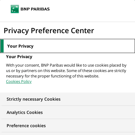
Ouvr
Cliquer
le
pour
men
de
Accueil
Nos offres d'emploi
afficher
Privacy Preference Center
navi
le
moteur
Your Privacy
de
Your Privacy
recherche
With your consent, BNP Paribas would like to use cookies placed by
us or by partners on this website. Some of these cookies are strictly
necessary for the proper functioning of this website.
Cookies Policy
Strictly necessary Cookies
NOS OFFRES D'EMPLOI EN
Analytics Cookies
Communication
Preference cookies