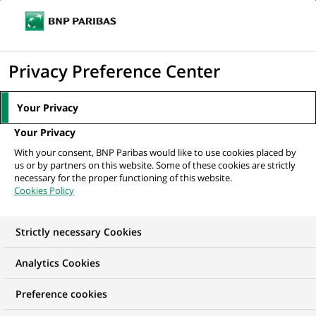
Ouvr
Cliquer
le
pour
men
de
Accueil
Nos offres d'emploi
afficher
Privacy Preference Center
navi
le
moteur
Your Privacy
de
Your Privacy
recherche
With your consent, BNP Paribas would like to use cookies placed by
us or by partners on this website. Some of these cookies are strictly
necessary for the proper functioning of this website.
Cookies Policy
Strictly necessary Cookies
Trouver mon futur
Analytics Cookies
emploi
Preference cookies
Quels que soient votre diplôme, votre parcours et