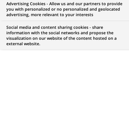
Advertising Cookies - Allow us and our partners to provide
you with personalized or no personalized and geolocated
vos ambitions, il y a forcément une opportunité
advertising, more relevant to your interests
pour vous chez BNP Paribas !
Social media and content sharing cookies - share
information with the social networks and propose the
visualization on our website of the content hosted on a
external website.
Mon espace candidat
Suivre l'avancement de ma candidature,
(Ce
transmettre des documents...
lien
s'ouvre
ACCÉDER À MON ESPACE
dans
un
nouvel
onglet)
4 469
4 469
OFFRES DANS
51
ZONES
offres