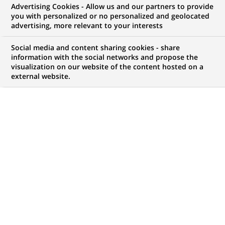
Advertising Cookies - Allow us and our partners to provide
you with personalized or no personalized and geolocated
vos ambitions, il y a forcément une opportunité
advertising, more relevant to your interests
pour vous chez BNP Paribas !
Social media and content sharing cookies - share
information with the social networks and propose the
visualization on our website of the content hosted on a
external website.
Mon espace candidat
Suivre l'avancement de ma candidature,
(Ce
transmettre des documents...
lien
s'ouvre
ACCÉDER À MON ESPACE
dans
un
nouvel
onglet)
4 508
4 508
OFFRES DANS
51
ZONES
offres