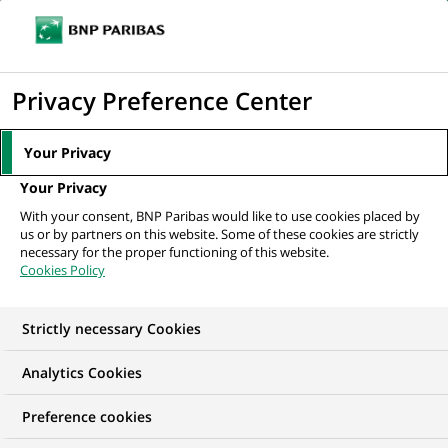
Ouvr
Cliquer
le
pour
men
de
Accueil
Nos offres d'emploi
afficher
Privacy Preference Center
navi
le
moteur
Your Privacy
de
Your Privacy
recherche
With your consent, BNP Paribas would like to use cookies placed by
us or by partners on this website. Some of these cookies are strictly
necessary for the proper functioning of this website.
Cookies Policy
Strictly necessary Cookies
Trouver mon futur
Analytics Cookies
emploi
Preference cookies
Quels que soient votre diplôme, votre parcours et