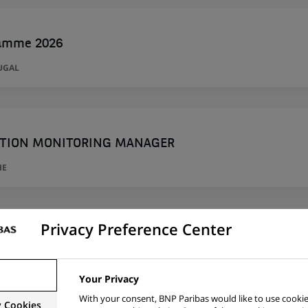
ramme 2026
UGAL
TION MONITORING MANAGER
IE
Privacy Preference Center
 GMQR Quant Strategists
DE
Your Privacy
With your consent, BNP Paribas would like to use cookie
y Cookies