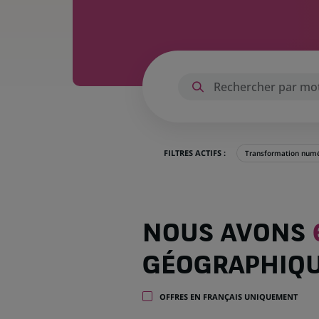
FILTRES ACTIFS :
Transformation numé
Nous
NOUS AVONS
avons
625
GÉOGRAPHIQ
offres
dans
28
OFFRES EN FRANÇAIS UNIQUEMENT
zones