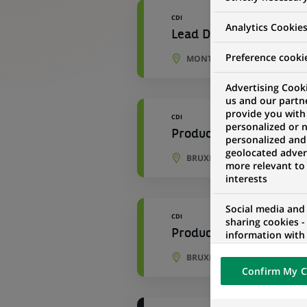
CDI
Analytics Cookie
Lead DevSecOps - H/F
Preference cooki
MONTREUIL, ÎLE-DE-FRANCE,
Advertising Cooki
us and our partn
provide you with
CDI
personalized or 
Product Owner – Key, 
personalized and
geolocated advert
BRUXELLES, BRUXELLES, BEL
more relevant to
interests
Social media and
CDI
sharing cookies -
Product Owner – Key, 
information with 
networks and pr
BRUXELLES, BRUXELLES, BEL
visualization on 
Confirm My C
of the content h
external website.