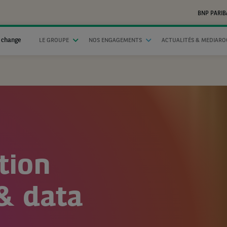
BNP PARIB
 change
LE GROUPE
NOS ENGAGEMENTS
ACTUALITÉS & MEDIAR
tion
& data