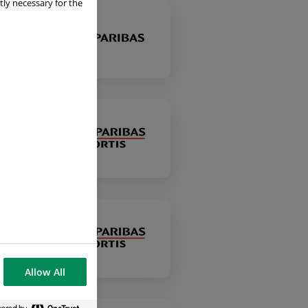
tly necessary for the
s
es
Allow All