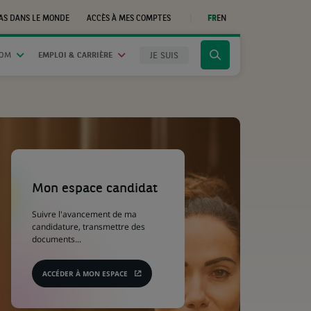
AS DANS LE MONDE
ACCÈS À MES COMPTES
FR
EN
(CE
LIEN
S'OUVRE
DANS
JE SUIS
OOM
EMPLOI & CARRIÈRE
Cliquer
UN
NOUVEL
pour
ONGLET)
afficher
le
moteur
de
recherche
(Ce
lien
s'ouvre
Mon espace candidat
dans
un
Suivre l'avancement de ma
nouvel
candidature, transmettre des
onglet)
documents...
ACCÉDER À MON ESPACE