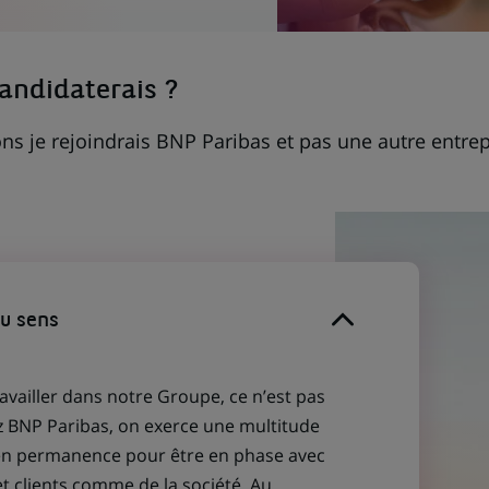
candidaterais ?
ns je rejoindrais BNP Paribas et pas une autre entrep
du sens
ravailler dans notre Groupe, ce n’est pas
z BNP Paribas, on exerce une multitude
 en permanence pour être en phase avec
et clients comme de la société. Au