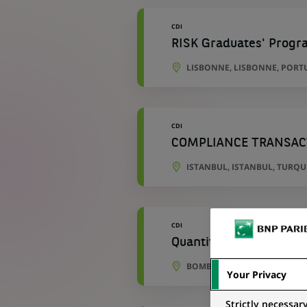
CDI
RISK Graduates' Prog
LISBONNE, LISBONNE, PORT
CDI
COMPLIANCE TRANSAC
ISTANBUL, ISTANBUL, TURQU
CDI
Quantitative Analyst -
BOMBAY, MAHARASHTRA, IN
Your Privacy
Strictly necessar