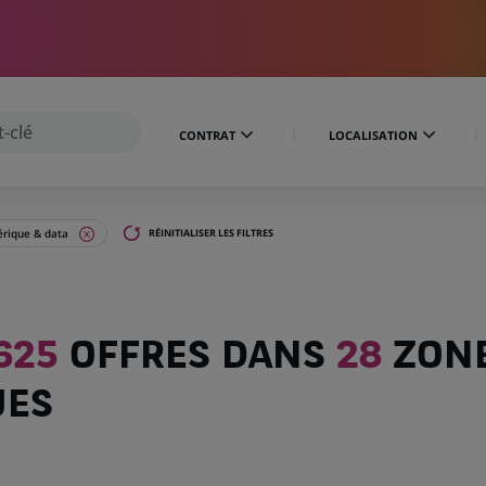
CONTRAT
LOCALISATION
rique & data
RÉINITIALISER LES FILTRES
625
OFFRES DANS
28
ZON
UES