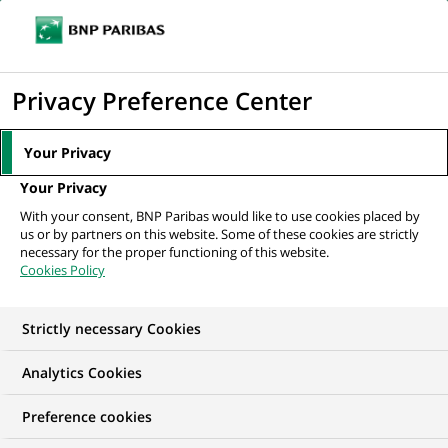
Ouvr
Cliquer
le
pour
men
de
Accueil
Nos offres d'emploi
afficher
Privacy Preference Center
navi
le
moteur
Your Privacy
de
Your Privacy
recherche
With your consent, BNP Paribas would like to use cookies placed by
us or by partners on this website. Some of these cookies are strictly
necessary for the proper functioning of this website.
Cookies Policy
Strictly necessary Cookies
NOS OFFRES D'EMPLOI EN
Analytics Cookies
Ressources Humaines
Preference cookies