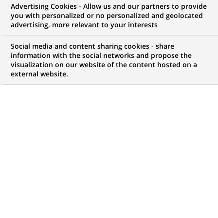
Advertising Cookies - Allow us and our partners to provide
you with personalized or no personalized and geolocated
Mon espace candidat
advertising, more relevant to your interests
Suivre l'avancement de ma candidature,
Social media and content sharing cookies - share
(Ce
transmettre des documents...
information with the social networks and propose the
lien
visualization on our website of the content hosted on a
s'ouvre
external website.
ACCÉDER À MON ESPACE
dans
un
nouvel
onglet)
85
85
OFFRES DANS
22
ZONES
offres
GÉOGRAPHIQUES
dans
22
zones
OFFRES EN FRANÇAIS UNIQUEMENT
géographiques