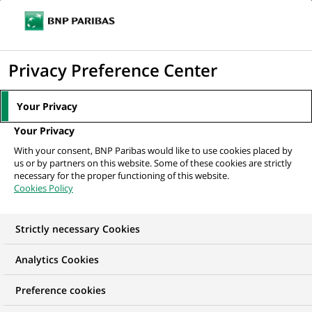
Ouvr
Cliquer
le
pour
men
de
Accueil
Nos offres d'emploi
afficher
Privacy Preference Center
navi
le
moteur
Your Privacy
de
Your Privacy
recherche
With your consent, BNP Paribas would like to use cookies placed by
us or by partners on this website. Some of these cookies are strictly
necessary for the proper functioning of this website.
Cookies Policy
Strictly necessary Cookies
NOS OFFRES D'EMPLOI EN
Analytics Cookies
Finance, Comptabilité
Preference cookies
et contrôle de Gestion