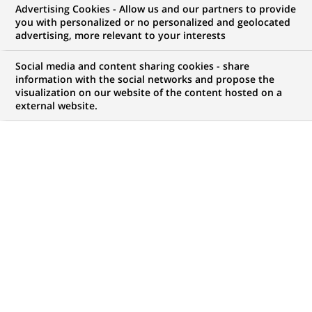
Advertising Cookies - Allow us and our partners to provide
you with personalized or no personalized and geolocated
advertising, more relevant to your interests
Mon espace candidat
Social media and content sharing cookies - share
information with the social networks and propose the
Suivre l'avancement de ma candidature,
visualization on our website of the content hosted on a
(Ce
transmettre des documents...
external website.
lien
s'ouvre
ACCÉDER À MON ESPACE
dans
un
nouvel
onglet)
181
181
OFFRES DANS
23
ZONES
offres
GÉOGRAPHIQUES
dans
23
zones
OFFRES EN FRANÇAIS UNIQUEMENT
géographiques