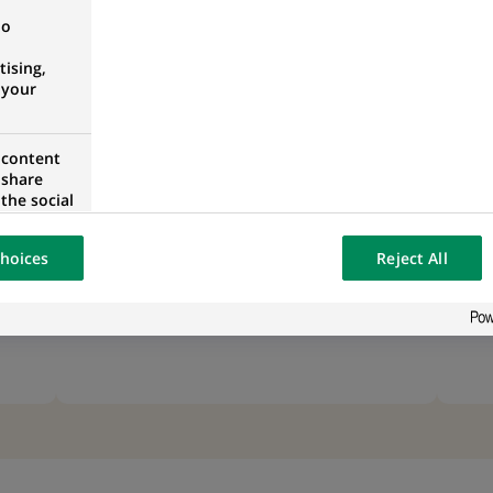
38,3
no
ising,
 your
Md€
 content
 share
d’exposition de crédits
the social
opose the
consacrés à la production
our website
d’énergies bas carbone à fin
hoices
Reject All
osted on a
septembre 2025