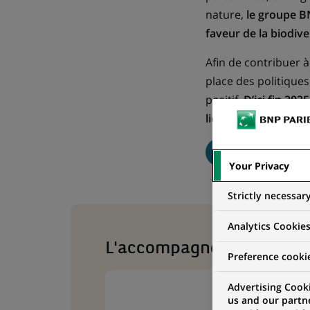
nature,
le groupe B
faveur de la biodive
Afin de contribuer à
place des politiques
positif.
D’ici fin 202
liés à la biodiversité
CAPITAL NATUREL ET BIOD
Your Privacy
Strictly necessar
Analytics Cookie
L'accompagnement des tran
Preference cooki
Advertising Cooki
us and our partn