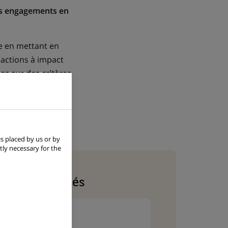
ses engagements en
ge en mettant en
 actions à impact
ses sur des critères
s placed by us or by
tly necessary for the
3 chiffres clés