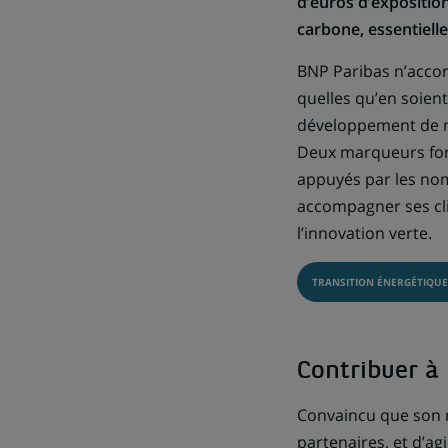
d’euros d’exposition
carbone, essentiell
BNP Paribas n’accor
quelles qu’en soient
développement de n
Deux marqueurs fort
appuyés par les no
accompagner ses cli
l’innovation verte.
TRANSITION ÉNERGÉTIQUE
Contribuer à 
Convaincu que son r
partenaires, et d’ag