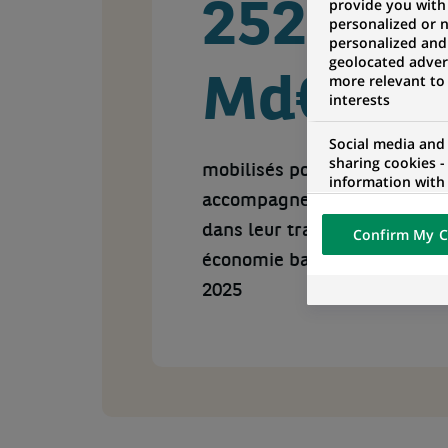
provide you with
252
personalized or 
personalized and
geolocated advert
more relevant to
Md€
interests
Social media and
sharing cookies -
mobilisés pour
information with 
networks and pr
accompagner nos clients
visualization on 
dans leur transition vers une
Confirm My C
of the content h
external website.
économie bas carbone à fin
2025