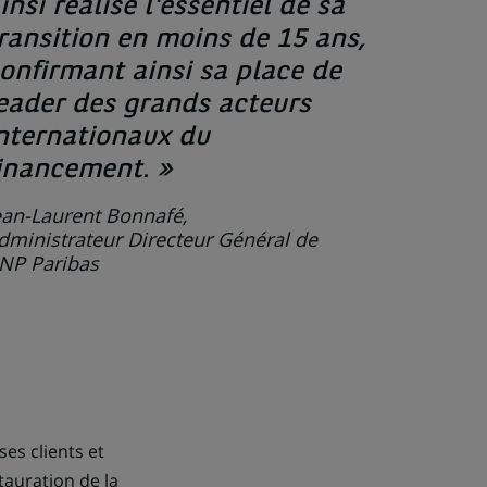
insi réalisé l'essentiel de sa
ransition en moins de 15 ans,
onfirmant ainsi sa place de
eader des grands acteurs
nternationaux du
inancement. »
ean-Laurent Bonnafé,
dministrateur Directeur Général de
NP Paribas
es clients et
tauration de la