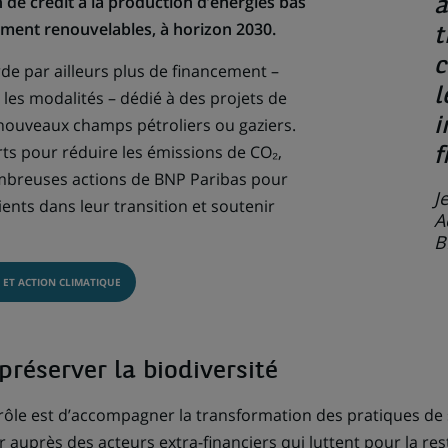
 de crédit à la production d’énergies bas
a
ement renouvelables, à horizon 2030.
t
c
de par ailleurs plus de financement –
l
 les modalités – dédié à des projets de
ouveaux champs pétroliers ou gaziers.
i
s pour réduire les émissions de CO₂,
f
mbreuses actions de BNP Paribas pour
J
ents dans leur transition et soutenir
A
B
 ET ACTION CLIMATIQUE
préserver la biodiversité
ôle est d’accompagner la transformation des pratiques de s
ir auprès des acteurs extra-financiers qui luttent pour la res