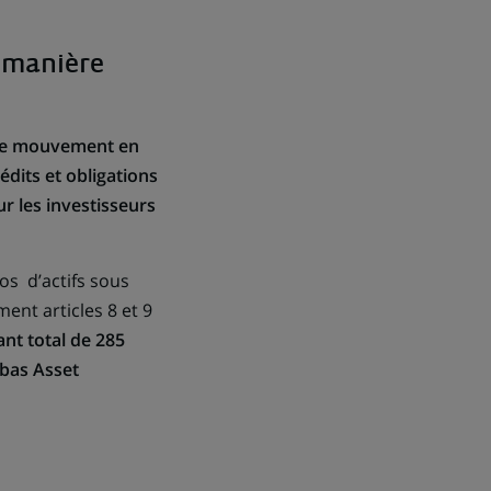
e manière
r ce mouvement en
dits et obligations
r les investisseurs
os d’actifs sous
nt articles 8 et 9
ant total de 285
ibas Asset