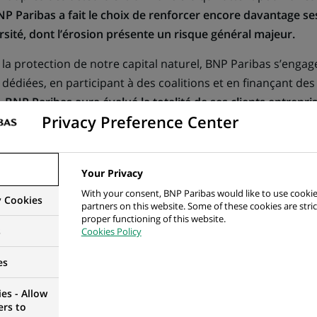
NP Paribas a fait le choix de renforcer encore davantage 
rsité, dont l’érosion présente un risque général majeur.
 la protection de notre capital naturel, BNP Paribas s’enga
 dédiées, en participant à des coalitions et en finançant des
5, BNP Paribas aura évalué la totalité de ses clients entrepri
Privacy Preference Center
.
IVERSITÉ
Your Privacy
With your consent, BNP Paribas would like to use cookie
y Cookies
partners on this website. Some of these cookies are stric
proper functioning of this website.
s
Cookies Policy
sitions écologique et énergétique en 
es
es - Allow
ers to