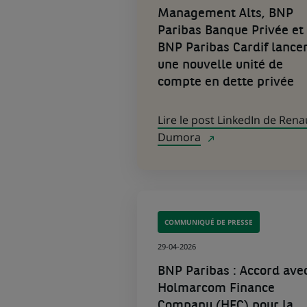
un
Management Alts, BNP
nouvel
onglet)
Paribas Banque Privée et
BNP Paribas Cardif lance
une nouvelle unité de
compte en dette privée
Lire le post LinkedIn de Ren
Dumora
COMMUNIQUÉ DE PRESSE
29-04-2026
BNP Paribas : Accord ave
Holmarcom Finance
Company (HFC) pour la