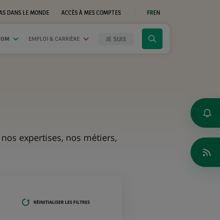
AS DANS LE MONDE
ACCÈS À MES COMPTES
FR
EN
(CE
LIEN
S'OUVRE
DANS
JE SUIS
OOM
EMPLOI & CARRIÈRE
Cliquer
UN
NOUVEL
pour
ONGLET)
afficher
le
moteur
de
recherche
nos expertises, nos métiers,
RÉINITIALISER LES FILTRES