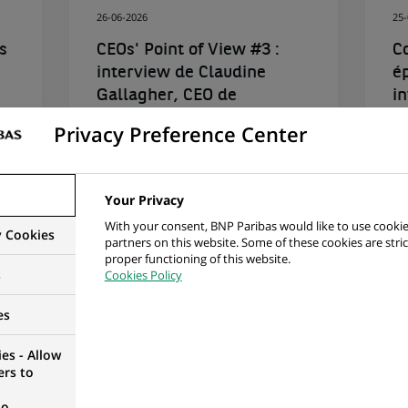
26-06-2026
25
s
CEOs' Point of View #3 :
C
interview de Claudine
é
Gallagher, CEO de
i
Securities Services chez
B
Privacy Preference Center
BNP...
le
Your Privacy
With your consent, BNP Paribas would like to use cookie
y Cookies
partners on this website. Some of these cookies are stric
proper functioning of this website.
GROUPE
s
Cookies Policy
12-06-2026
05
es
ée
Drivers of Acceleration :
M
es - Allow
n
BNP Paribas publie son
A
ers to
Rapport intégré 2025
m
no