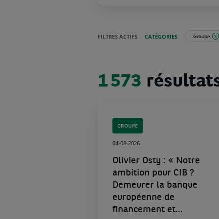
FILTRES ACTIFS
CATÉGORIES
Groupe
1 573
1 573
résultat
résultats
dans
la
catégorie
Groupe
GROUPE
04-08-2026
Olivier Osty : « Notre
ambition pour CIB ?
Demeurer la banque
européenne de
financement et...