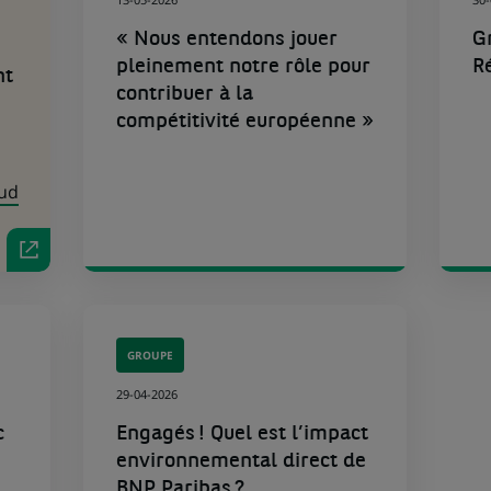
« Nous entendons jouer
G
pleinement notre rôle pour
R
nt
contribuer à la
compétitivité européenne »
aud
GROUPE
29-04-2026
c
Engagés ! Quel est l’impact
environnemental direct de
BNP Paribas ?