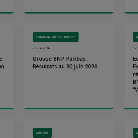
COMMUNIQUÉ DE PRESSE
23-07-2026
17
e
Groupe BNP Paribas :
E
on
Résultats au 30 juin 2026
E
r
B
"
W
GROUPE