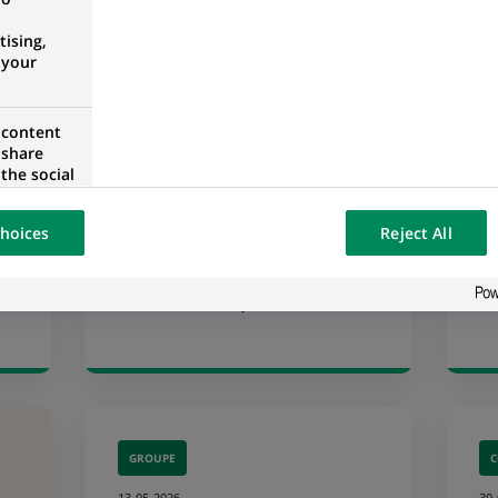
ising,
 your
 content
GROUPE
 share
the social
29-05-2026
27
opose the
our website
Engagés ! BNP Paribas,
B
hoices
Reject All
osted on a
e
partenaire privilégié et
p
en
engagé des futures
d
licornes à impact avec...
d
GROUPE
C
13-05-2026
30