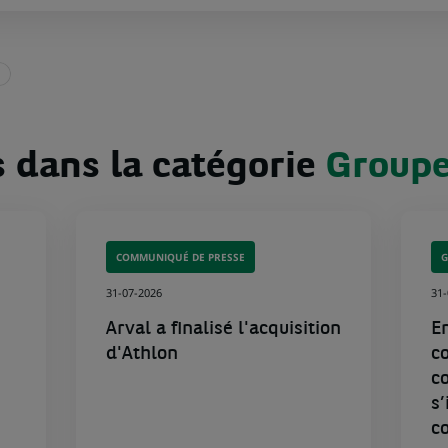
s dans la catégorie
Group
COMMUNIQUÉ DE PRESSE
31-07-2026
31
Arval a finalisé l'acquisition
E
d'Athlon
c
c
s
c