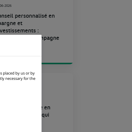
-06-2026
onseil personnalisé en
pargne et
nvestissements :
NP Paribas accompagne
s particuliers...
s placed by us or by
tly necessary for the
GROUPE
-06-2026
obilité électrique en
sie : 3 tendances qui
arquent 2026