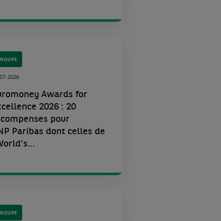
GROUPE
-07-2026
uromoney Awards for
xcellence 2026
: 20
écompenses pour
NP Paribas dont celles de
orld's...
GROUPE