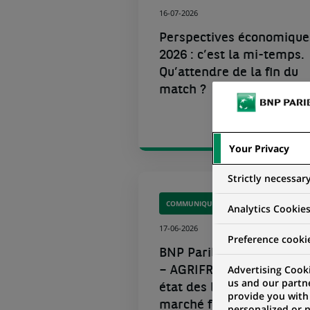
16-07-2026
Perspectives économique
2026 : c’est la mi-temps.
Qu’attendre de la fin du
match ?
Your Privacy
Strictly necessar
COMMUNIQUÉ DE PRESSE
Analytics Cookie
17-06-2026
Preference cooki
BNP Paribas Banque Priv
Advertising Cooki
– AGRIFRANCE dresse so
us and our partn
état des lieux annuel du
provide you with
marché foncier...
personalized or 