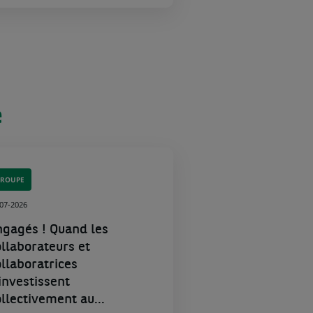
e
GROUPE
-07-2026
ngagés ! Quand les
ollaborateurs et
ollaboratrices
’investissent
ollectivement au...