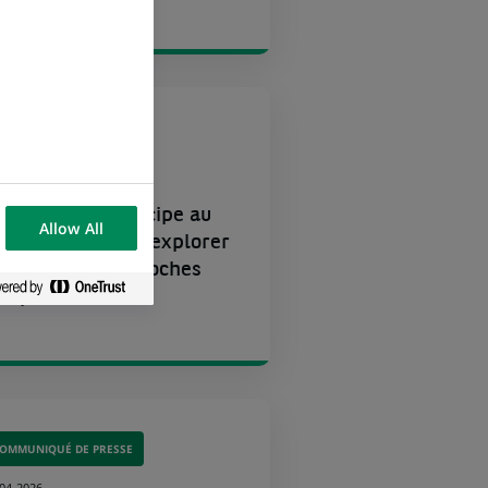
GROUPE
-05-2026
NP Paribas participe au
Allow All
rojet Agorá pour explorer
e nouvelles approches
es paiements...
OMMUNIQUÉ DE PRESSE
-04-2026