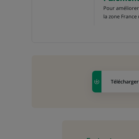
Pour améliorer 
la zone France 
Télécharger
(Ce
lien
s'ouvre
dans
un
nouvel
onglet)