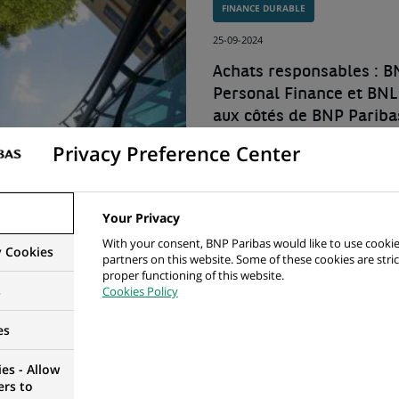
FINANCE DURABLE
25-09-2024
Achats responsables : B
Personal Finance et BNL
aux côtés de BNP Paribas
Privacy Preference Center
Le 9 juillet dernier, BNP Pa
France et, pour la première 
BNP Paribas Personal Finan
Your Privacy
et BNL (Banca...
With your consent, BNP Paribas would like to use cookie
y Cookies
partners on this website. Some of these cookies are stric
proper functioning of this website.
s
Cookies Policy
es
fournisseur
es - Allow
ers to