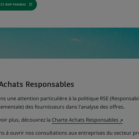
TS BNP PARIBAS
N
OUVRE
NS
UVEL
GLET)
 Achats Responsables
s une attention particulière à la politique RSE (Responsabil
ementale) des fournisseurs dans l'analyse des offres.
(Ce
oir plus, découvrez la
Charte Achats Responsables
lien
ns à ouvrir nos consultations aux entreprises du secteur pr
s'ouvre