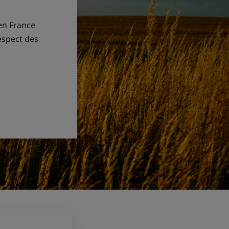
en France
espect des