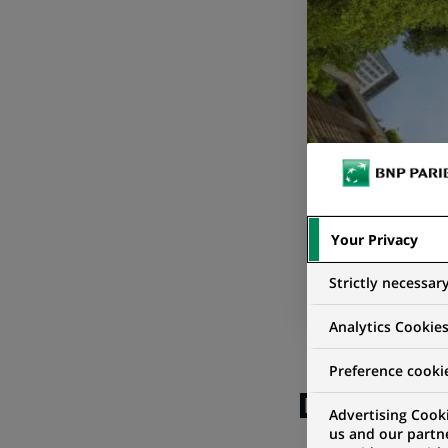
Your Privacy
Strictly necessar
Analytics Cookie
Preference cooki
Devenir 
Advertising Cooki
us and our partn