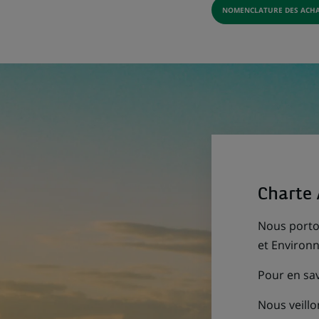
NOMENCLATURE DES ACHA
(CE
LIE
S'
DA
UN
NO
ON
Charte
Nous porton
et Environn
Pour en sav
Nous veillo