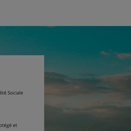
ité Sociale
otégé et