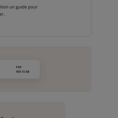
ition un guide pour
er.
PDF
959.15 KB