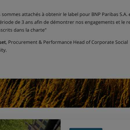
dans
un
 sommes attachés à obtenir le label pour BNP Paribas S.A. 
nouvel
ériode de 3 ans afin de démontrer nos engagements et le r
onglet)
nscrits dans la charte"
set
, Procurement & Performance Head of Corporate Social
ity.