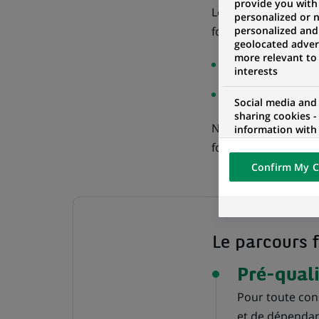
provide you with
Le référencement si
personalized or 
fournisseur de BNP 
personalized and
geolocated advert
more relevant to
soit être sélecti
interests
soit être sélecti
Social media and
sharing cookies -
Nos procédures et ou
information with 
networks and pr
fournisseurs.
visualization on 
Confirm My C
of the content h
external website.
Le parcours 
Pré-quali
Pour toute cons
et de dépendan