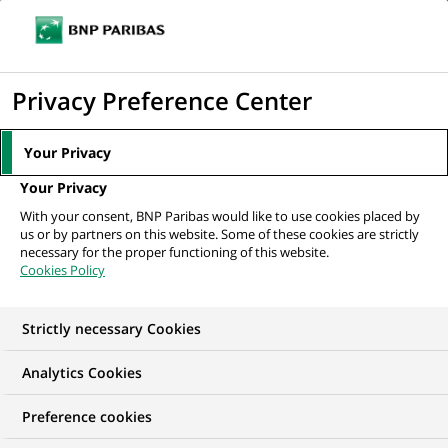
Ouvr
Cliquer
le
pour
men
de
Accueil
Nos engagements
Transitions
Economie circulaire
afficher
Privacy Preference Center
navi
le
moteur
Your Privacy
TRANSITIONS
de
Your Privacy
Economie circulaire
recherche
With your consent, BNP Paribas would like to use cookies placed by
us or by partners on this website. Some of these cookies are strictly
necessary for the proper functioning of this website.
Cookies Policy
Strictly necessary Cookies
Analytics Cookies
Preference cookies