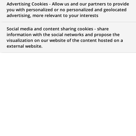
Advertising Cookies - Allow us and our partners to provide
E
you with personalized or no personalized and geolocated
n favorisant une consommation verte via des
advertising, more relevant to your interests
business models
fondés sur la valorisation et le
reconditionnement de produits en fin de vie,
Social media and content sharing cookies - share
l’économie circulaire permet de réduire la
information with the social networks and propose the
visualization on our website of the content hosted on a
consommation de ressources non renouvelables et la
external website.
production de déchets.
Un modèle économique plus
vertueux
Du linéaire au circulaire, un passage
nécessaire
Composante essentielle de la finance durable,
l’économie
circulaire repose sur une idée simple : au lieu d’extraire,
fabriquer, consommer puis jeter – l’économie linéaire – il