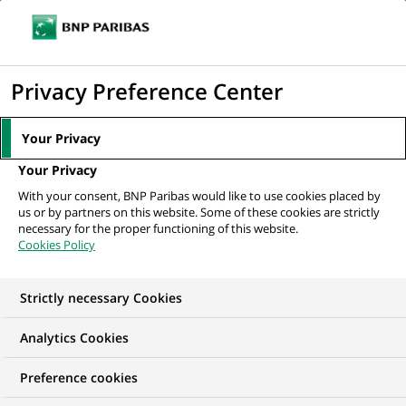
Ouvr
Cliquer
le
pour
men
de
Accueil
Le Groupe
Nos métiers et expertises
Corporate &
afficher
Privacy Preference Center
navi
Institutional Banking
le
moteur
Your Privacy
de
NOS MÉTIERS ET EXPERTISES
Your Privacy
recherche
Corporate &
With your consent, BNP Paribas would like to use cookies placed by
us or by partners on this website. Some of these cookies are strictly
necessary for the proper functioning of this website.
Institutional Banking
Cookies Policy
Strictly necessary Cookies
Analytics Cookies
Preference cookies