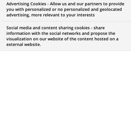
Advertising Cookies - Allow us and our partners to provide
you with personalized or no personalized and geolocated
advertising, more relevant to your interests
B
Social media and content sharing cookies - share
NP Paribas Corporate & Institutional Banking
information with the social networks and propose the
(CIB) propose aux entreprises et aux institutions
visualization on our website of the content hosted on a
external website.
à travers le monde une large gamme de
produits et services financiers adaptés à leurs besoins,
en combinant les indispensables exigences d’un
développement durable avec une rigoureuse maîtrise
des risques et de la réglementation.
Une triple expertise au service de
nos clients
Solidement ancré en Europe, BNP Paribas
Corporate &
Institutional Banking (CIB)
s'appuie sur trois grands