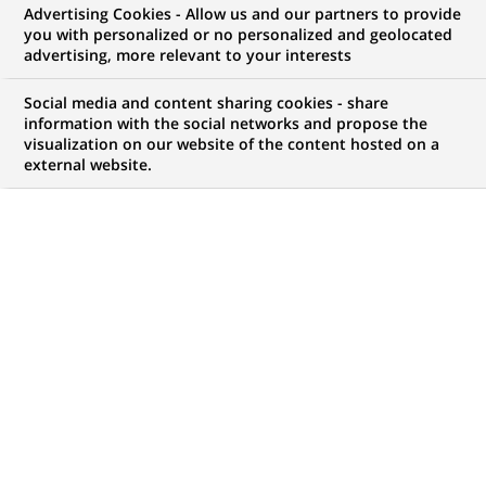
Advertising Cookies - Allow us and our partners to provide
you with personalized or no personalized and geolocated
advertising, more relevant to your interests
MISE À JOUR LE 13/11/2025
Social media and content sharing cookies - share
V
information with the social networks and propose the
ous venez de vous connecter sur le site
visualization on our website of the content hosted on a
external website.
group.bnpparibas qui est édité par BNP Paribas.
Nom de la société éditrice du Site
group.bnpparibas
:
BNP Paribas S.A.,
Société Anonyme immatriculée au RCS de Paris sous le
numéro 662 042 449
Au capital social de : 2 203 201 214 euros
Numéro de TVA : FR76662042449
Orias N°: 07 022 735
N° ADEME : FR200182_01XHWE