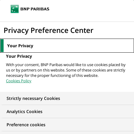
Ouvr
Cliquer
le
pour
men
de
Accueil
Mentions légales et Conditions Générales d'Utilisation
afficher
Privacy Preference Center
navi
le
moteur
Your Privacy
Mentions légales et
de
Your Privacy
recherche
Conditions Générales
With your consent, BNP Paribas would like to use cookies placed by
us or by partners on this website. Some of these cookies are strictly
d'Utilisation
necessary for the proper functioning of this website.
Cookies Policy
Strictly necessary Cookies
Analytics Cookies
Preference cookies