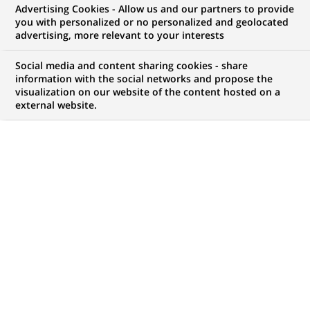
Advertising Cookies - Allow us and our partners to provide
you with personalized or no personalized and geolocated
advertising, more relevant to your interests
Mon espace candidat
Social media and content sharing cookies - share
information with the social networks and propose the
Suivre l'avancement de ma candidature,
visualization on our website of the content hosted on a
(Ce
transmettre des documents...
external website.
lien
s'ouvre
ACCÉDER À MON ESPACE
dans
un
nouvel
onglet)
768
768
OFFRES DANS
35
ZONES
offres
GÉOGRAPHIQUES
dans
35
zones
OFFRES EN FRANÇAIS UNIQUEMENT
géographiques