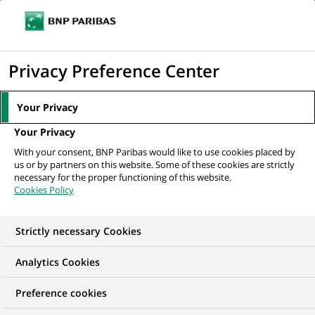
Ouvr
Cliquer
le
pour
men
de
Accueil
Nos offres d'emploi
afficher
Privacy Preference Center
navi
le
moteur
Your Privacy
de
Your Privacy
recherche
With your consent, BNP Paribas would like to use cookies placed by
us or by partners on this website. Some of these cookies are strictly
necessary for the proper functioning of this website.
Cookies Policy
Strictly necessary Cookies
NOS OFFRES D'EMPLOI EN
Analytics Cookies
Traitement des
Preference cookies
Opérations