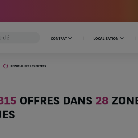
CONTRAT
LOCALISATION
RÉINITIALISER LES FILTRES
815
OFFRES DANS
28
ZON
UES