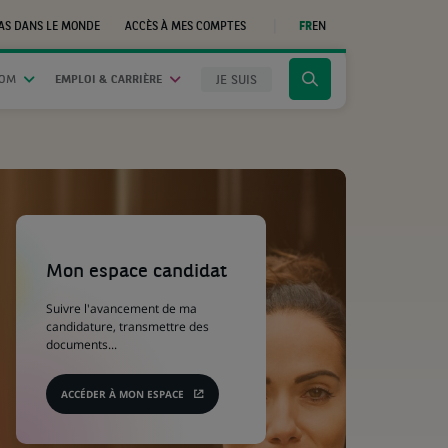
AS DANS LE MONDE
ACCÈS À MES COMPTES
FR
EN
(CE
LIEN
S'OUVRE
DANS
JE SUIS
OOM
EMPLOI & CARRIÈRE
Cliquer
UN
NOUVEL
pour
ONGLET)
afficher
le
moteur
de
recherche
(Ce
lien
s'ouvre
Mon espace candidat
dans
un
Suivre l'avancement de ma
nouvel
candidature, transmettre des
onglet)
documents...
ACCÉDER À MON ESPACE