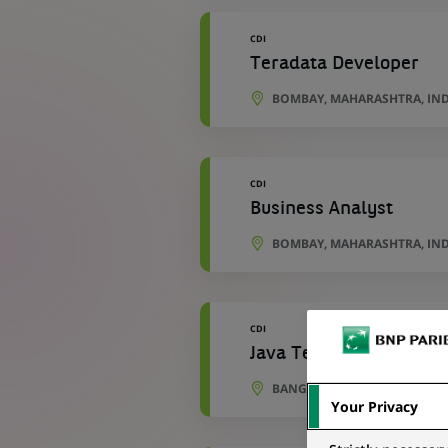
CDI
Teradata Developer
BOMBAY, MAHARASHTRA, IN
CDI
Business Analyst
BOMBAY, MAHARASHTRA, IN
CDI
Java Tech Lead
BANGALORE, KARNATAKA, IN
Your Privacy