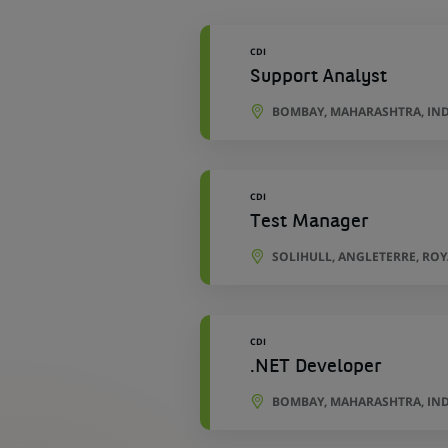
géographiques
CDI
Support Analyst
BOMBAY, MAHARASHTRA, IN
CDI
Test Manager
SOLIHULL, ANGLETERRE, RO
CDI
.NET Developer
BOMBAY, MAHARASHTRA, IN