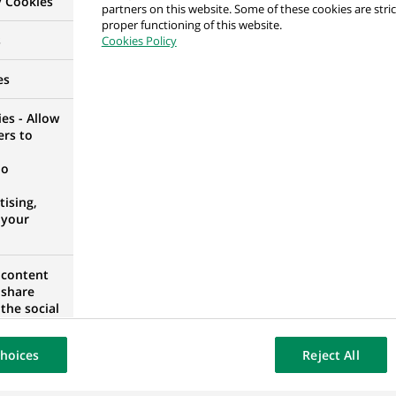
y Cookies
partners on this website. Some of these cookies are stric
proper functioning of this website.
s
Cookies Policy
upport - Windows, .NET , MS SQL
DE
es
es - Allow
ers to
no
rimeIT TradeProcessing
ising,
UGAL
 your
 content
 share
the social
opose the
ZOVIE, POLOGNE
our website
hoices
Reject All
osted on a