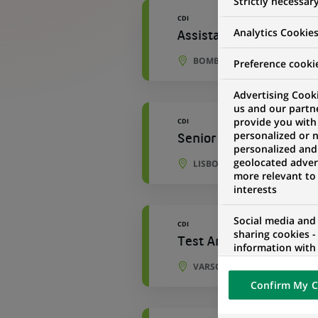
Strictly necessar
CDI
Analytics Cookie
Assistant Manager - S
BOMBAY, MAHARASHTRA, IN
Preference cooki
Advertising Cooki
us and our partn
provide you with
CDI
personalized or 
Senior Developer to P
personalized and
geolocated advert
LISBONNE, LISBONNE, PORT
more relevant to
interests
Social media and
CDI
sharing cookies -
Test Analyst
information with 
networks and pr
VARSOVIE, VOÏVODIE DE MA
visualization on 
Confirm My C
of the content h
external website.