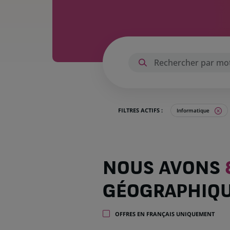
FILTRES ACTIFS :
Informatique
Nous
NOUS AVONS
avons
815
GÉOGRAPHIQ
offres
dans
28
OFFRES EN FRANÇAIS UNIQUEMENT
zones