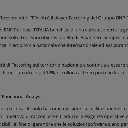
evemente IFITALIA) è il player Factoring del Gruppo BNP Par
o BNP Paribas, IFITALIA beneficia di una estesa copertura ge
non solo. Tra i suoi obiettivi quello di espandere sempre pi
ze in ambito sia nazionale che internazionale ed assicurando
 di Factoring sul territorio nazionale e continua a essere tr
 mercato di circa il 12%, si colloca al terzo posto in Italia.
T Functional Analyst
 tecnica, il ruolo ha come missione la facilitazione della r
on l’obiettivo di raccogliere e tradurre le esigenze operative
sibili, al fine di garantire che le soluzioni software siano pe