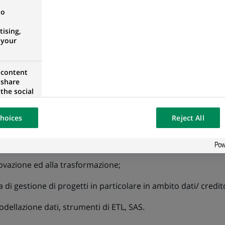
 di progetto/attività;
no
ising,
esentazione per il management e per il team di progetto al
 your
 content
nicative;
 share
the social
opose the
our website
hoices
Reject All
osted on a
r priorità e resilienza nella gestione degli imprevisti;
ovazione ed alla trasformazione;
di gestione di progetti in particolare in ambito dati/ credit
dellazione dati, strumenti di ETL, SAS.