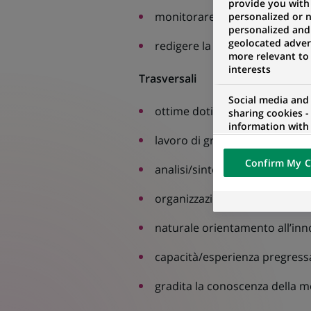
provide you with
monitorare i fornitori e i costi
personalized or 
personalized and
geolocated advert
redigere la documentazione/pr
more relevant to
interests
Trasversali
Social media and
ottime doti relazionali e comu
sharing cookies -
information with 
lavoro di gruppo;
networks and pr
visualization on 
Confirm My C
of the content h
analisi/sintesi;
external website.
organizzazione delle attività pe
naturale orientamento all’inn
capacità/esperienza pregressa 
gradita la conoscenza della mo