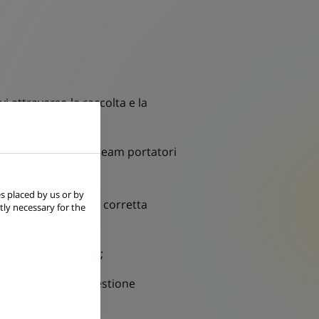
i attraverso la raccolta e la
lo sviluppo;
stendo i membri del team portatori
s placed by us or by
i ed assicurando la corretta
tly necessary for the
dei clienti IFITALIA;
 identificazione e gestione