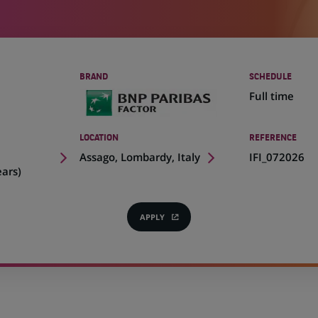
BRAND
SCHEDULE
Full time
LOCATION
REFERENCE
(Opens
Assago, Lombardy, Italy
IFI_072026
in
ears)
a
new
tab)
APPLY
(OPENS
IN
A
NEW
TAB)