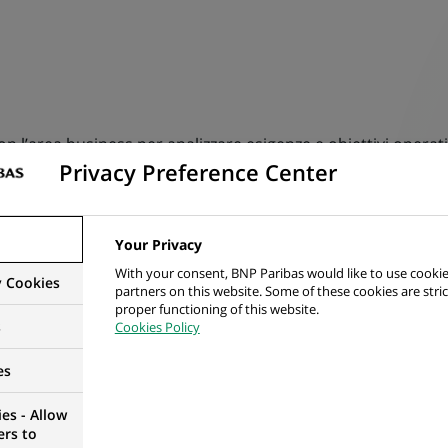
 l’area business per analizzare esigenze e obiettivi operativ
Privacy Preference Center
unzionali da tradurre in specifiche tecniche processabili per 
vio alla chiusura in coerenza con i requisiti di business, ge
Your Privacy
With your consent, BNP Paribas would like to use cookie
y Cookies
et, on schedule, on quality, impostando e monitorando i pian
partners on this website. Some of these cookies are stric
proper functioning of this website.
;
s
Cookies Policy
linari inclusi sviluppatori/analisti esterni, referenti tecnici 
es
e i rischi progettuali, prestando particolare attenzione alla
es - Allow
ettuali al fine di far emergere eventuali criticità;
ers to