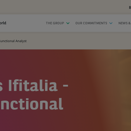
B
orld
THE GROUP
OUR COMMITMENTS
NEWS &
 Functional Analyst
Ifitalia -
unctional