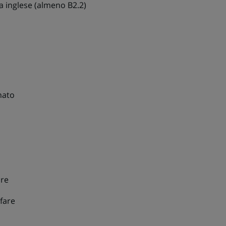
 inglese (almeno B2.2)
nato
re
fare