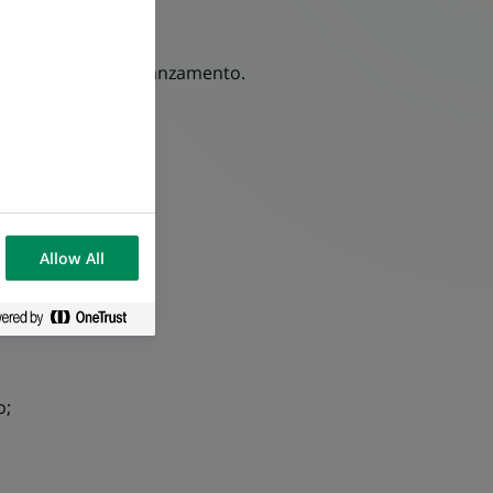
 fine degli stati avanzamento.
Allow All
o;