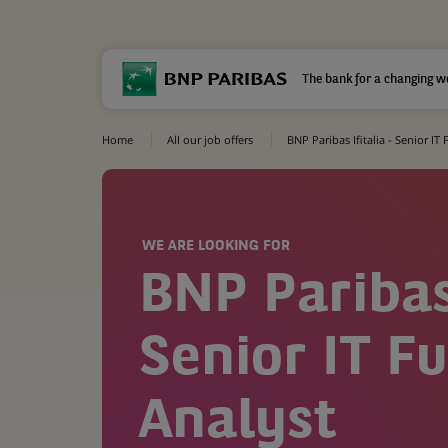
The bank for a changing w
Home
All our job offers
BNP Paribas Ifitalia - Senior IT
WE ARE LOOKING FOR
BNP Paribas 
Senior IT F
Analyst