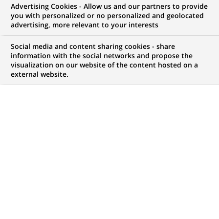
Advertising Cookies - Allow us and our partners to provide
you with personalized or no personalized and geolocated
vos ambitions, il y a forcément une opportunité
advertising, more relevant to your interests
pour vous chez BNP Paribas !
Social media and content sharing cookies - share
information with the social networks and propose the
visualization on our website of the content hosted on a
external website.
Mon espace candidat
Suivre l'avancement de ma candidature,
(Ce
transmettre des documents...
lien
s'ouvre
ACCÉDER À MON ESPACE
dans
un
nouvel
onglet)
4 407
4 407
OFFRES DANS
51
ZONES
offres