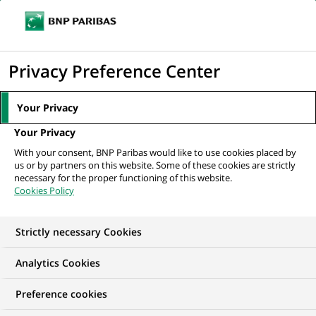
Ouvr
Cliquer
le
pour
men
de
Accueil
Nos offres d'emploi
afficher
Privacy Preference Center
navi
le
moteur
Your Privacy
de
Your Privacy
recherche
With your consent, BNP Paribas would like to use cookies placed by
us or by partners on this website. Some of these cookies are strictly
necessary for the proper functioning of this website.
Cookies Policy
Strictly necessary Cookies
Trouver mon futur
Analytics Cookies
emploi
Preference cookies
Quels que soient votre diplôme, votre parcours et