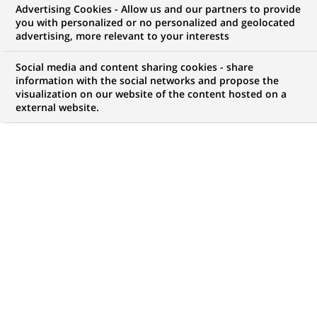
Advertising Cookies - Allow us and our partners to provide
you with personalized or no personalized and geolocated
vos ambitions, il y a forcément une opportunité
advertising, more relevant to your interests
pour vous chez BNP Paribas !
Social media and content sharing cookies - share
information with the social networks and propose the
visualization on our website of the content hosted on a
external website.
Mon espace candidat
Suivre l'avancement de ma candidature,
(Ce
transmettre des documents...
lien
s'ouvre
ACCÉDER À MON ESPACE
dans
un
nouvel
onglet)
4 420
4 420
OFFRES DANS
51
ZONES
offres