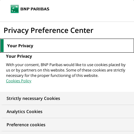
Ouvr
Cliquer
le
pour
men
de
Accueil
Nos offres d'emploi
afficher
Privacy Preference Center
navi
le
moteur
Your Privacy
de
Your Privacy
recherche
With your consent, BNP Paribas would like to use cookies placed by
us or by partners on this website. Some of these cookies are strictly
necessary for the proper functioning of this website.
Cookies Policy
Strictly necessary Cookies
Trouver mon futur
Analytics Cookies
emploi
Preference cookies
Quels que soient votre diplôme, votre parcours et