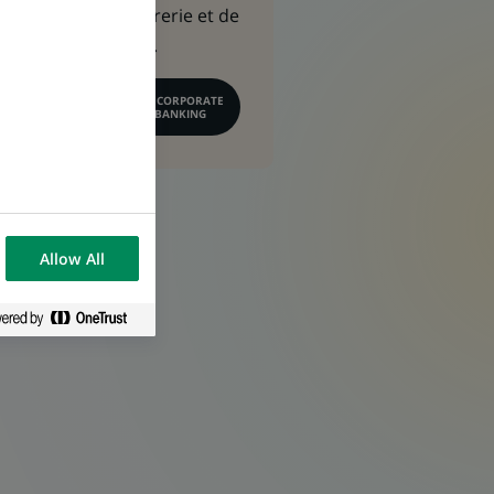
gestion de trésorerie et de
conseil financier.
EN SAVOIR PLUS SUR CORPORATE
& INSTITUTIONAL BANKING
Allow All