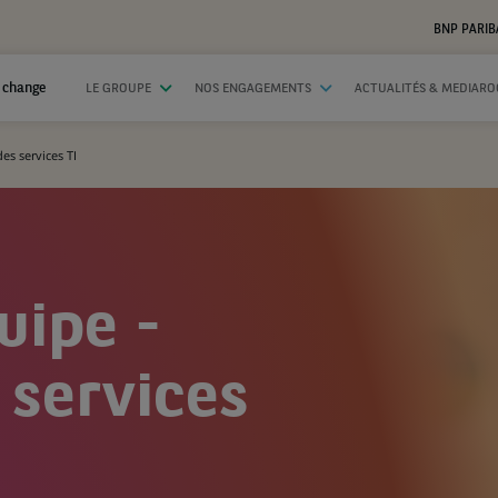
BNP PARIB
 change
LE GROUPE
NOS ENGAGEMENTS
ACTUALITÉS & MEDIAR
es services TI
uipe -
 services