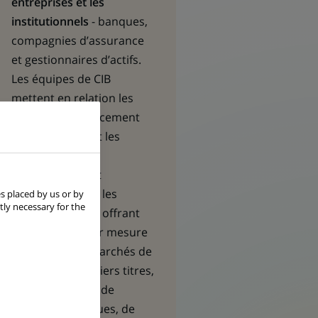
entreprises et les
institutionnels
- banques,
compagnies d’assurance
et gestionnaires d’actifs.
Les équipes de CIB
mettent en relation les
besoins en financement
des premières et les
opportunités
d’investissement
recherchées par les
s placed by us or by
tly necessary for the
seconds, en leur offrant
des solutions sur mesure
en matière de marchés de
capitaux, de métiers titres,
de financement, de
gestion des risques, de