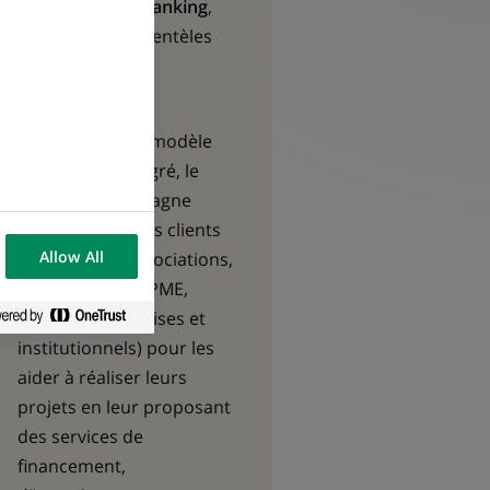
& Institutional Banking
,
centré sur les clientèles
Entreprises et
Institutionnels.
Fort d’un solide modèle
diversifié et intégré, le
Groupe accompagne
l’ensemble de ses clients
Allow All
(particuliers, associations,
entrepreneurs, PME,
grandes entreprises et
institutionnels) pour les
aider à réaliser leurs
projets en leur proposant
des services de
financement,