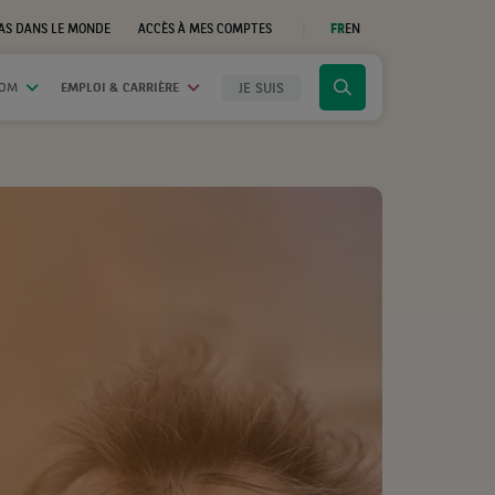
AS DANS LE MONDE
ACCÈS À MES COMPTES
FR
EN
(CE
LIEN
S'OUVRE
DANS
JE SUIS
OOM
EMPLOI & CARRIÈRE
Cliquer
UN
NOUVEL
pour
ONGLET)
afficher
le
moteur
de
recherche