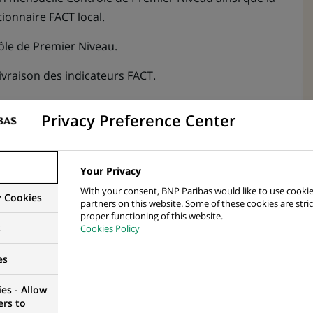
tionnaire FACT local.
rôle de Premier Niveau.
 livraison des indicateurs FACT.
ond Niveau
Privacy Preference Center
cond Niveau par la réalisation des tableaux de bord et
Your Privacy
du Comité Pilotage du Risque Comptable (ancienne
With your consent, BNP Paribas would like to use cookie
y Cookies
t mettre en place de nouveaux indicateurs.
partners on this website. Some of these cookies are stric
proper functioning of this website.
s
Cookies Policy
 2nd niveau.
ironnement du contrôle comptable
es
onnement du Contrôle Comptable de Premier Niveau et
es - Allow
ers to
 le DF via des comités trimestriels "Comité Pilotage