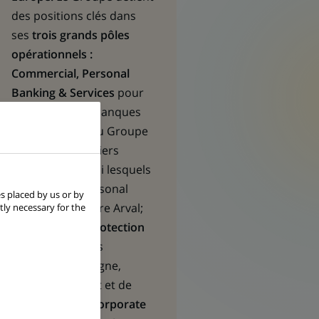
des positions clés dans
ses
trois grands pôles
opérationnels :
Commercial, Personal
Banking & Services
pour
l’ensemble des banques
commerciales du Groupe
et plusieurs métiers
spécialisés parmi lesquels
BNP Paribas Personal
s placed by us or by
Finance ou encore Arval;
tly necessary for the
Investment & Protection
Services
pour les
solutions d’épargne,
d’investissement et de
protection ; et
Corporate