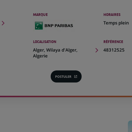
MARQUE
HORAIRES
Temps plein
LOCALISATION
RÉFÉRENCE
(Ce
Alger, Wilaya d'Alger,
48312525
lien
Algerie
s'ouvre
dans
un
POSTULER
(CE
nouvel
LIEN
onglet)
S'OUVRE
DANS
UN
NOUVEL
ONGLET)