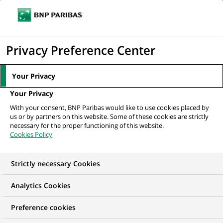
Ouvr
Cliquer
le
pour
men
de
Accueil
Nos offres d'emploi
afficher
Privacy Preference Center
navi
le
moteur
Your Privacy
de
Your Privacy
recherche
With your consent, BNP Paribas would like to use cookies placed by
us or by partners on this website. Some of these cookies are strictly
necessary for the proper functioning of this website.
Cookies Policy
Strictly necessary Cookies
Trouver mon futur
Analytics Cookies
emploi
Preference cookies
Quels que soient votre diplôme, votre parcours et