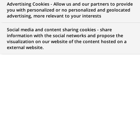
Advertising Cookies - Allow us and our partners to provide
you with personalized or no personalized and geolocated
vos ambitions, il y a forcément une opportunité
advertising, more relevant to your interests
pour vous chez BNP Paribas !
Social media and content sharing cookies - share
information with the social networks and propose the
visualization on our website of the content hosted on a
external website.
Mon espace candidat
Suivre l'avancement de ma candidature,
(Ce
transmettre des documents...
lien
s'ouvre
ACCÉDER À MON ESPACE
dans
un
nouvel
onglet)
4 471
4 471
OFFRES DANS
51
ZONES
offres