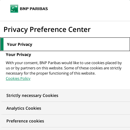
Ouvr
Cliquer
le
pour
men
de
Accueil
Nos offres d'emploi
afficher
Privacy Preference Center
navi
le
moteur
Your Privacy
de
Your Privacy
recherche
With your consent, BNP Paribas would like to use cookies placed by
us or by partners on this website. Some of these cookies are strictly
necessary for the proper functioning of this website.
Cookies Policy
Strictly necessary Cookies
Trouver mon futur
Analytics Cookies
emploi
Preference cookies
Quels que soient votre diplôme, votre parcours et