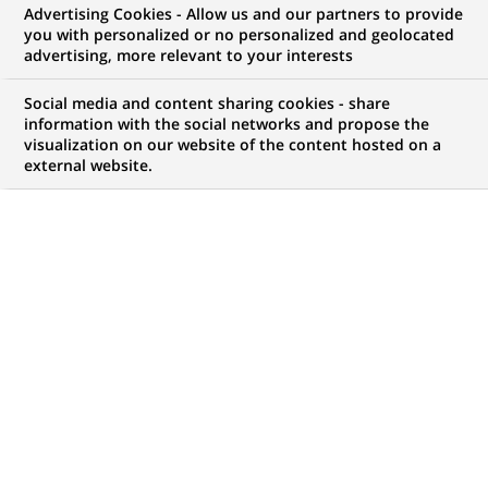
Advertising Cookies - Allow us and our partners to provide
you with personalized or no personalized and geolocated
vos ambitions, il y a forcément une opportunité
advertising, more relevant to your interests
pour vous chez BNP Paribas !
Social media and content sharing cookies - share
information with the social networks and propose the
visualization on our website of the content hosted on a
external website.
Mon espace candidat
Suivre l'avancement de ma candidature,
(Ce
transmettre des documents...
lien
s'ouvre
ACCÉDER À MON ESPACE
dans
un
nouvel
onglet)
4 420
4 420
OFFRES DANS
51
ZONES
offres