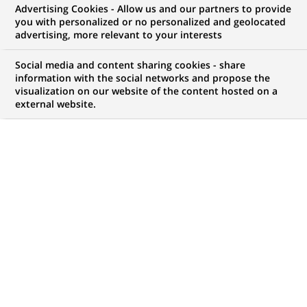
Advertising Cookies - Allow us and our partners to provide
you with personalized or no personalized and geolocated
vos ambitions, il y a forcément une opportunité
advertising, more relevant to your interests
pour vous chez BNP Paribas !
Social media and content sharing cookies - share
information with the social networks and propose the
visualization on our website of the content hosted on a
external website.
Mon espace candidat
Suivre l'avancement de ma candidature,
(Ce
transmettre des documents...
lien
s'ouvre
ACCÉDER À MON ESPACE
dans
un
nouvel
onglet)
4 420
4 420
OFFRES DANS
51
ZONES
offres