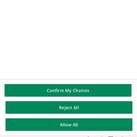
un
Nous contacter
nouvel
onglet)
SUIVEZ-NOUS SUR
(Ce
Linkedin
lien
(Ce
Youtube
s'ouvre
lien
dans
(Ce
Instagram
s'ouvre
un
lien
dans
(Ce
X (Twitter)
nouvel
s'ouvre
un
lien
onglet)
dans
nouvel
s'ouvre
un
onglet)
dans
nouvel
un
onglet)
nouvel
onglet)
Confirm My Choices
Mentions légales
Protection des Données
Préférences cookies
Politique cookies
Accessibilité : partiellement conforme
Plan du site
Reject All
© BNP Paribas - 2026
Allow All
RECHERCHE
FILTRES
ALERTE