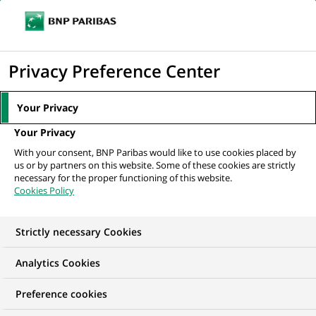
Ouvr
Cliquer
le
pour
men
de
Accueil
Nos offres d'emploi
afficher
Privacy Preference Center
navi
le
moteur
Your Privacy
de
Your Privacy
recherche
With your consent, BNP Paribas would like to use cookies placed by
us or by partners on this website. Some of these cookies are strictly
necessary for the proper functioning of this website.
Cookies Policy
Strictly necessary Cookies
Trouver mon futur
Analytics Cookies
emploi
Preference cookies
Quels que soient votre diplôme, votre parcours et