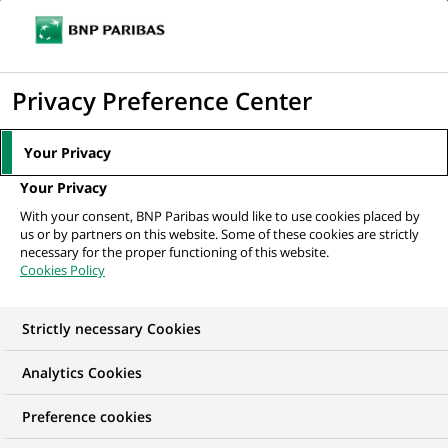
Ouvr
Cliquer
le
pour
men
de
Accueil
Nos offres d'emploi
afficher
Privacy Preference Center
navi
le
moteur
Your Privacy
de
Your Privacy
recherche
With your consent, BNP Paribas would like to use cookies placed by
us or by partners on this website. Some of these cookies are strictly
necessary for the proper functioning of this website.
Cookies Policy
Strictly necessary Cookies
NOS OFFRES D'EMPLOI EN
Analytics Cookies
Traitement des
Preference cookies
Opérations