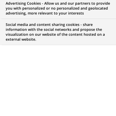
Advertising Cookies - Allow us and our partners to provide
you with personalized or no personalized and geolocated
advertising, more relevant to your interests
Mon espace candidat
Social media and content sharing cookies - share
information with the social networks and propose the
Suivre l'avancement de ma candidature,
visualization on our website of the content hosted on a
(Ce
transmettre des documents...
external website.
lien
s'ouvre
ACCÉDER À MON ESPACE
dans
un
nouvel
onglet)
754
754
OFFRES DANS
35
ZONES
offres
GÉOGRAPHIQUES
dans
35
zones
OFFRES EN FRANÇAIS UNIQUEMENT
géographiques