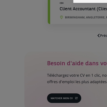
CDI
Client Accountant (Cli
BIRMINGHAM, ANGLETERRE,
Pré
Besoin d'aide dans vo
Téléchargez votre CV en 1 clic, 
offres d'emploi les plus adaptées 
MATCHER MON CV
(CE
LIEN
S'OUVRE