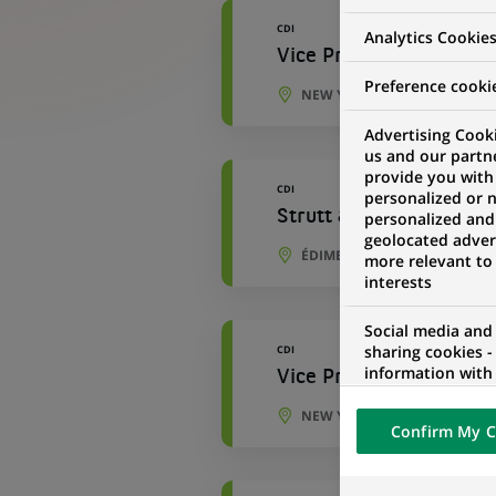
CDI
Analytics Cookie
Vice President - TMT 
Preference cooki
NEW YORK, ÉTAT DE NEW YOR
Advertising Cooki
us and our partn
provide you with
CDI
personalized or 
Strutt & Parker - Rural
personalized and
geolocated advert
ÉDIMBOURG, ÉCOSSE, ROYAU
more relevant to
interests
Social media and
sharing cookies -
CDI
information with 
Vice President, Asset F
networks and pr
visualization on 
NEW YORK, ÉTAT DE NEW YOR
Confirm My C
of the content h
external website.