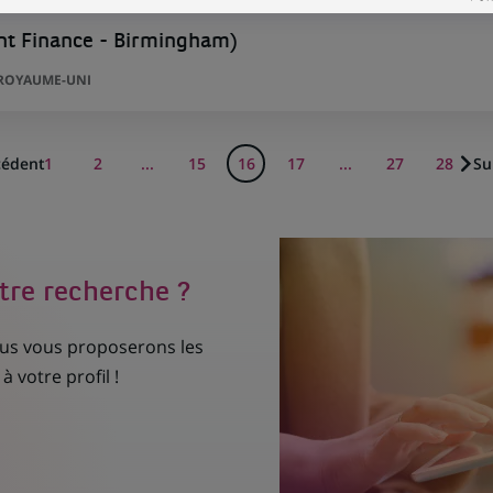
ent Finance - Birmingham)
 ROYAUME-UNI
cédent
1
2
...
15
16
17
...
27
28
Su
tre recherche ?
nous vous proposerons les
à votre profil !