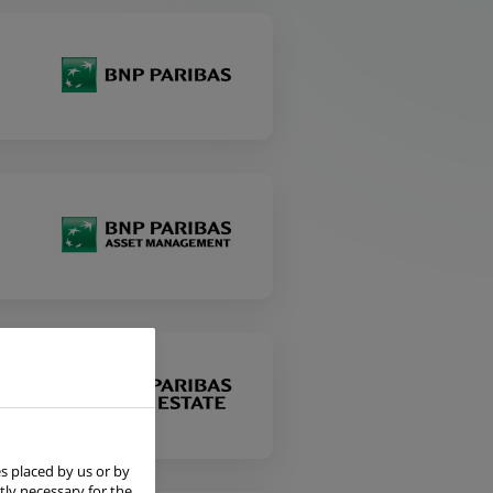
s placed by us or by
tly necessary for the