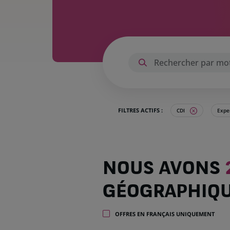
FILTRES ACTIFS :
CDI
Exper
Nous
NOUS AVONS
avons
278
GÉOGRAPHIQ
offres
dans
30
OFFRES EN FRANÇAIS UNIQUEMENT
zones