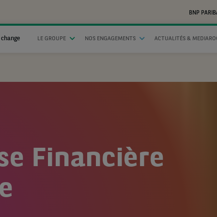
BNP PARIB
 change
LE GROUPE
NOS ENGAGEMENTS
ACTUALITÉS & MEDIAR
ise Financière
e