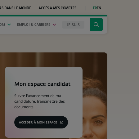
AS DANS LE MONDE
ACCÈS À MES COMPTES
FR
EN
(CE
LIEN
S'OUVRE
DANS
JE SUIS
OOM
EMPLOI & CARRIÈRE
Cliquer
UN
NOUVEL
pour
ONGLET)
afficher
le
moteur
de
recherche
(Ce
lien
s'ouvre
Mon espace candidat
dans
un
Suivre l'avancement de ma
nouvel
candidature, transmettre des
onglet)
documents...
ACCÉDER À MON ESPACE