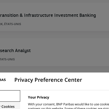
ransition & Infrastructure Investment Banking
K, ÉTATS-UNIS
search Analyst
TATS-UNIS
Privacy Preference Center
nt (Client Finance - Birmingham)
 ROYAUME-UNI
Your Privacy
With your consent, BNP Paribas would like to use cookie
y Cookies
partners on this website. Some of these cookies are stric