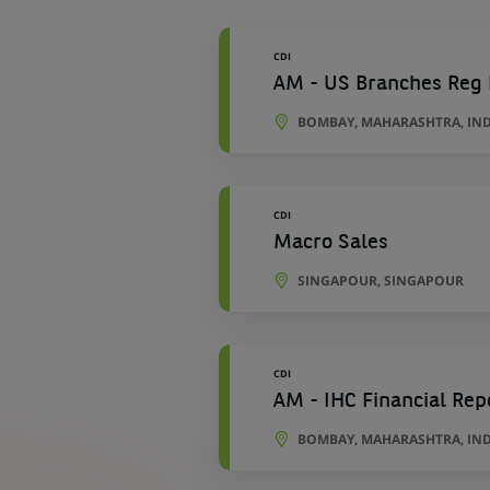
géographiques
CDI
AM - US Branches Reg 
BOMBAY, MAHARASHTRA, IN
CDI
Macro Sales
SINGAPOUR, SINGAPOUR
CDI
AM - IHC Financial Rep
BOMBAY, MAHARASHTRA, IN