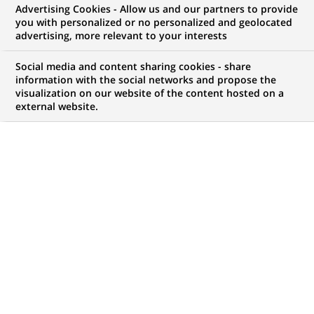
Advertising Cookies - Allow us and our partners to provide
you with personalized or no personalized and geolocated
Mon espace candidat
advertising, more relevant to your interests
Suivre l'avancement de ma candidature,
Social media and content sharing cookies - share
(Ce
transmettre des documents...
information with the social networks and propose the
lien
visualization on our website of the content hosted on a
s'ouvre
external website.
ACCÉDER À MON ESPACE
dans
un
nouvel
onglet)
82
82
OFFRES DANS
15
ZONES
offres
GÉOGRAPHIQUES
dans
15
zones
OFFRES EN FRANÇAIS UNIQUEMENT
géographiques