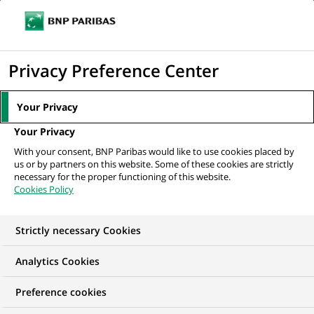
Ouvr
Cliquer
le
pour
men
de
Accueil
Nos offres d'emploi
afficher
Privacy Preference Center
navi
le
moteur
Your Privacy
de
Your Privacy
recherche
With your consent, BNP Paribas would like to use cookies placed by
us or by partners on this website. Some of these cookies are strictly
necessary for the proper functioning of this website.
Cookies Policy
Strictly necessary Cookies
NOS OFFRES D'EMPLOI EN
Analytics Cookies
Data Analytics
Preference cookies