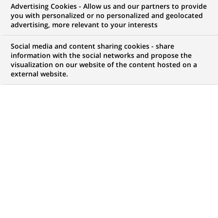
Advertising Cookies - Allow us and our partners to provide
you with personalized or no personalized and geolocated
advertising, more relevant to your interests
Mon espace candidat
Social media and content sharing cookies - share
information with the social networks and propose the
Suivre l'avancement de ma candidature,
visualization on our website of the content hosted on a
(Ce
transmettre des documents...
external website.
lien
s'ouvre
ACCÉDER À MON ESPACE
dans
un
nouvel
onglet)
775
775
OFFRES DANS
35
ZONES
offres
GÉOGRAPHIQUES
dans
35
zones
OFFRES EN FRANÇAIS UNIQUEMENT
géographiques