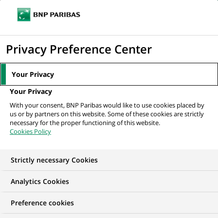
Ouvr
Cliquer
le
pour
men
de
Accueil
Nos offres d'emploi
afficher
Privacy Preference Center
navi
le
moteur
Your Privacy
de
Your Privacy
recherche
With your consent, BNP Paribas would like to use cookies placed by
us or by partners on this website. Some of these cookies are strictly
necessary for the proper functioning of this website.
Cookies Policy
Strictly necessary Cookies
NOS OFFRES D'EMPLOI EN
Analytics Cookies
Traitement des
Preference cookies
Opérations