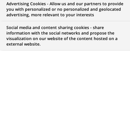
Advertising Cookies - Allow us and our partners to provide
you with personalized or no personalized and geolocated
advertising, more relevant to your interests
Mon espace candidat
Social media and content sharing cookies - share
information with the social networks and propose the
Suivre l'avancement de ma candidature,
visualization on our website of the content hosted on a
(Ce
transmettre des documents...
external website.
lien
s'ouvre
ACCÉDER À MON ESPACE
dans
un
nouvel
onglet)
1 047
1 047
OFFRES DANS
32
ZONES
offres
GÉOGRAPHIQUES
dans
32
zones
OFFRES EN FRANÇAIS UNIQUEMENT
géographiques