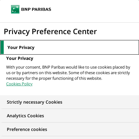
Ouvr
Cliquer
le
pour
men
de
Accueil
Nos offres d'emploi
afficher
Privacy Preference Center
navi
le
moteur
Your Privacy
de
Your Privacy
recherche
With your consent, BNP Paribas would like to use cookies placed by
us or by partners on this website. Some of these cookies are strictly
necessary for the proper functioning of this website.
Cookies Policy
Strictly necessary Cookies
NOS OFFRES D'EMPLOI EN
Analytics Cookies
Développement
Preference cookies
commercial