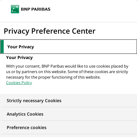
Ouvr
Cliquer
le
pour
men
de
Accueil
Nos offres d'emploi
afficher
Privacy Preference Center
navi
le
moteur
Your Privacy
de
Your Privacy
recherche
With your consent, BNP Paribas would like to use cookies placed by
us or by partners on this website. Some of these cookies are strictly
necessary for the proper functioning of this website.
Cookies Policy
Strictly necessary Cookies
Trouver mon futur
Analytics Cookies
emploi
Preference cookies
Quels que soient votre diplôme, votre parcours et