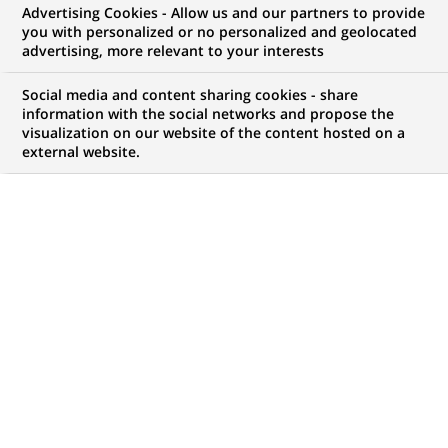
Advertising Cookies - Allow us and our partners to provide
you with personalized or no personalized and geolocated
vos ambitions, il y a forcément une opportunité
advertising, more relevant to your interests
pour vous chez BNP Paribas !
Social media and content sharing cookies - share
information with the social networks and propose the
visualization on our website of the content hosted on a
external website.
Mon espace candidat
Suivre l'avancement de ma candidature,
(Ce
transmettre des documents...
lien
s'ouvre
ACCÉDER À MON ESPACE
dans
un
nouvel
onglet)
4 458
4 458
OFFRES DANS
51
ZONES
offres