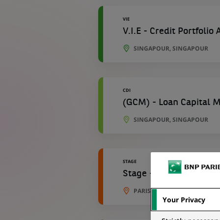
VIE
V.I.E - Credit Portfolio
SINGAPOUR, SINGAPOUR
CDI
(GCM) - Loan Capital 
SINGAPOUR, SINGAPOUR
STAGE
Stage - Assistant de ge
PARIS-LA DÉFENSE, ÎLE-DE-F
Your Privacy