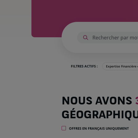
FILTRES ACTIFS :
Expertise Financière
Nous
NOUS AVONS
avons
395
GÉOGRAPHIQ
offres
dans
32
OFFRES EN FRANÇAIS UNIQUEMENT
zones