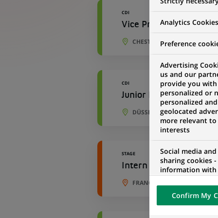
Strictly necessar
CDI
Analytics Cookie
Vice President-Cross 
CHESTERBROOK, PENNSYLVAN
Preference cooki
Advertising Cooki
us and our partn
provide you with
CDI
personalized or 
Junior Buchhalter Immo
personalized and
geolocated advert
DÜSSELDORF, RHÉNANIE DU
more relevant to
interests
Social media and
STAGE
sharing cookies -
Intern Real Estate - A
information with 
networks and pr
FRANCFORT, HESSE, ALLEMA
visualization on 
Confirm My C
of the content h
external website.