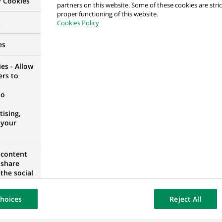
y Cookies
partners on this website. Some of these cookies are stric
proper functioning of this website.
s
Cookies Policy
Assets Business Manager
IE, ÉTATS-UNIS
es
es - Allow
ers to
no
bilien (all genders) - Düsseldorf
ising,
 NORD-WESTPHALIE, ALLEMAGNE
 your
 content
 share
sset Management (all genders)
the social
opose the
GNE
our website
hoices
Reject All
osted on a