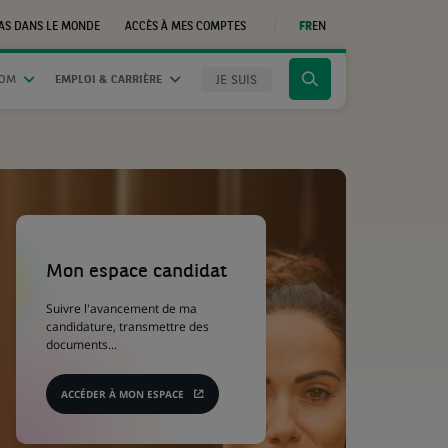
AS DANS LE MONDE
ACCÈS À MES COMPTES
FR
EN
(CE
LIEN
S'OUVRE
DANS
JE SUIS
OOM
EMPLOI & CARRIÈRE
Cliquer
UN
NOUVEL
pour
ONGLET)
afficher
le
moteur
de
recherche
(Ce
lien
s'ouvre
Mon espace candidat
dans
un
Suivre l'avancement de ma
nouvel
candidature, transmettre des
onglet)
documents...
ACCÉDER À MON ESPACE