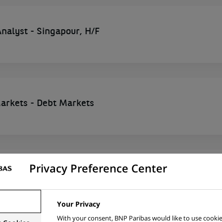
 Analyst - Singapour, H/F
Markets - Debt Markets
Privacy Preference Center
stion obligataire insurance - H/F
RANCE, FRANCE
Your Privacy
With your consent, BNP Paribas would like to use cookie