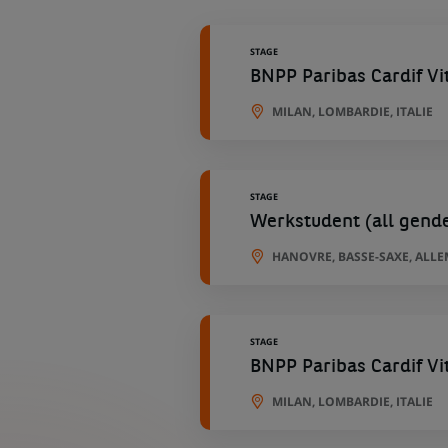
géographiques
STAGE
BNPP Paribas Cardif Vi
MILAN, LOMBARDIE, ITALIE
STAGE
Werkstudent (all gend
HANOVRE, BASSE-SAXE, ALL
STAGE
BNPP Paribas Cardif Vi
MILAN, LOMBARDIE, ITALIE