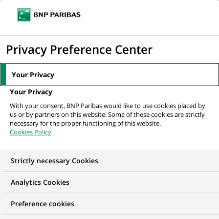
Ouvr
Cliquer
le
pour
men
de
Accueil
Nos offres d'emploi
afficher
Privacy Preference Center
navi
le
moteur
Your Privacy
de
Your Privacy
recherche
With your consent, BNP Paribas would like to use cookies placed by
us or by partners on this website. Some of these cookies are strictly
necessary for the proper functioning of this website.
Cookies Policy
Strictly necessary Cookies
Trouver mon futur
Analytics Cookies
emploi
Preference cookies
Quels que soient votre diplôme, votre parcours et