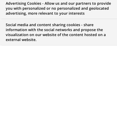
Advertising Cookies - Allow us and our partners to provide
you with personalized or no personalized and geolocated
vos ambitions, il y a forcément une opportunité
advertising, more relevant to your interests
pour vous chez BNP Paribas !
Social media and content sharing cookies - share
information with the social networks and propose the
visualization on our website of the content hosted on a
external website.
Mon espace candidat
Suivre l'avancement de ma candidature,
(Ce
transmettre des documents...
lien
s'ouvre
ACCÉDER À MON ESPACE
dans
un
nouvel
onglet)
4 420
4 420
OFFRES DANS
51
ZONES
offres