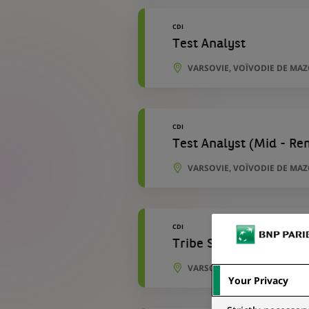
CDI
Test Analyst
VARSOVIE, VOÏVODIE DE MA
CDI
Test Analyst (Mid - Re
VARSOVIE, VOÏVODIE DE MA
CDI
Tribe Security Officer
VARSOVIE, VOÏVODIE DE MA
Your Privacy