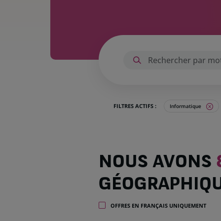
FILTRES ACTIFS :
Informatique
Nous
NOUS AVONS
avons
813
GÉOGRAPHIQ
offres
dans
28
OFFRES EN FRANÇAIS UNIQUEMENT
zones