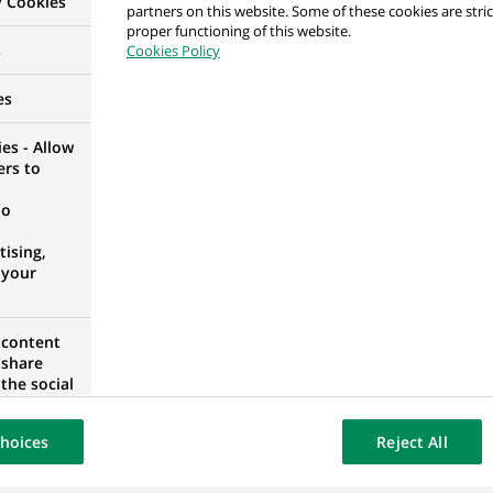
y Cookies
partners on this website. Some of these cookies are stric
proper functioning of this website.
s
Cookies Policy
ead (Website & eCommerce)
ZOVIE, POLOGNE
es
es - Allow
ers to
no
d (Offer & Quotation)
ising,
ZOVIE, POLOGNE
 your
 content
 share
 Response Officer
the social
opose the
ZOVIE, POLOGNE
our website
hoices
Reject All
osted on a