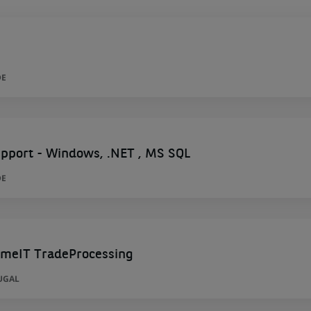
DE
upport - Windows, .NET , MS SQL
DE
rimeIT TradeProcessing
UGAL