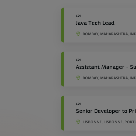
géographiques
CDI
Java Tech Lead
BOMBAY, MAHARASHTRA, IN
CDI
Assistant Manager - S
BOMBAY, MAHARASHTRA, IN
CDI
Senior Developer to P
LISBONNE, LISBONNE, PORT