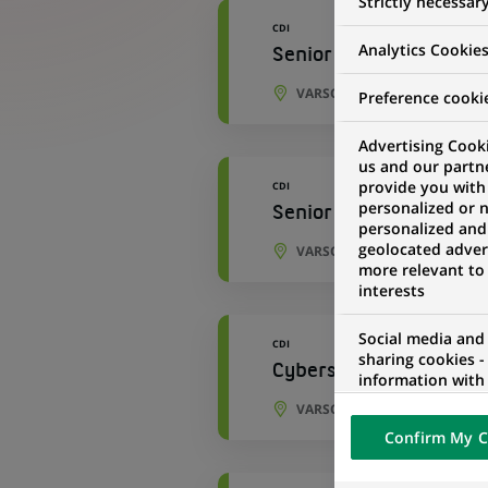
Strictly necessar
CDI
Analytics Cookie
Senior Development L
VARSOVIE, VOÏVODIE DE MA
Preference cooki
Advertising Cooki
us and our partn
provide you with
CDI
personalized or 
Senior Development Lea
personalized and
geolocated advert
VARSOVIE, VOÏVODIE DE MA
more relevant to
interests
Social media and
CDI
sharing cookies -
Cybersecurity Incident
information with 
networks and pr
VARSOVIE, VOÏVODIE DE MA
visualization on 
Confirm My C
of the content h
external website.