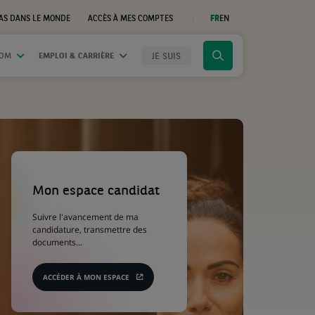
AS DANS LE MONDE
ACCÈS À MES COMPTES
FR
EN
(CE
LIEN
S'OUVRE
DANS
JE SUIS
OOM
EMPLOI & CARRIÈRE
Cliquer
UN
NOUVEL
pour
ONGLET)
afficher
le
moteur
de
recherche
(Ce
lien
s'ouvre
Mon espace candidat
dans
un
Suivre l'avancement de ma
nouvel
candidature, transmettre des
onglet)
documents...
ACCÉDER À MON ESPACE