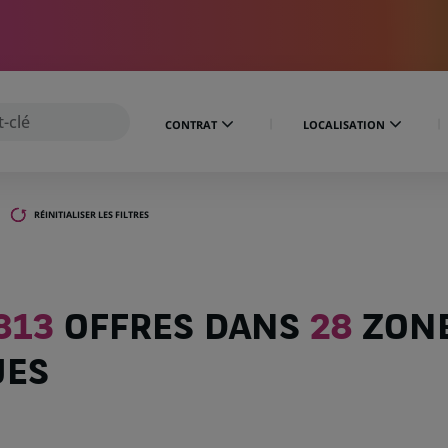
CONTRAT
LOCALISATION
RÉINITIALISER LES FILTRES
813
OFFRES DANS
28
ZON
UES