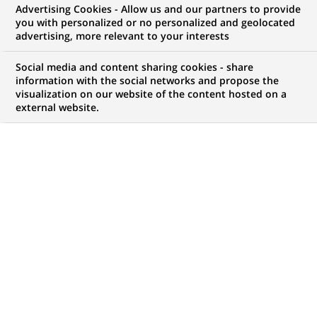
Advertising Cookies - Allow us and our partners to provide
you with personalized or no personalized and geolocated
vos ambitions, il y a forcément une opportunité
advertising, more relevant to your interests
pour vous chez BNP Paribas !
Social media and content sharing cookies - share
information with the social networks and propose the
visualization on our website of the content hosted on a
external website.
Mon espace candidat
Suivre l'avancement de ma candidature,
(Ce
transmettre des documents...
lien
s'ouvre
ACCÉDER À MON ESPACE
dans
un
nouvel
onglet)
4 471
4 471
OFFRES DANS
51
ZONES
offres