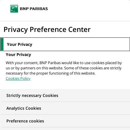
Ouvr
Cliquer
le
pour
men
de
Accueil
Nos offres d'emploi
afficher
Privacy Preference Center
navi
le
moteur
Your Privacy
de
Your Privacy
recherche
With your consent, BNP Paribas would like to use cookies placed by
us or by partners on this website. Some of these cookies are strictly
necessary for the proper functioning of this website.
Cookies Policy
Strictly necessary Cookies
Trouver mon futur
Analytics Cookies
emploi
Preference cookies
Quels que soient votre diplôme, votre parcours et