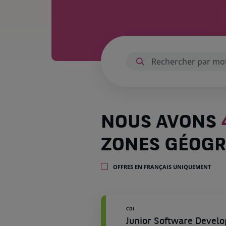
Nous
NOUS AVONS
avons
4 471
ZONES GÉOGR
offres
dans
51
OFFRES EN FRANÇAIS UNIQUEMENT
zones
géographiques
CDI
Junior Software Dev