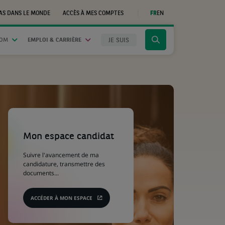
AS DANS LE MONDE
ACCÈS À MES COMPTES
FR
EN
(CE
LIEN
S'OUVRE
DANS
JE SUIS
OOM
EMPLOI & CARRIÈRE
Cliquer
UN
NOUVEL
pour
ONGLET)
afficher
le
moteur
de
recherche
(Ce
lien
s'ouvre
Mon espace candidat
dans
un
Suivre l'avancement de ma
nouvel
candidature, transmettre des
onglet)
documents...
ACCÉDER À MON ESPACE