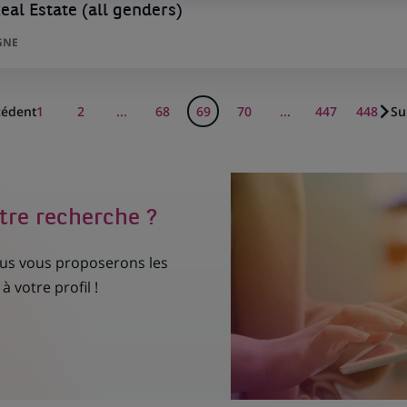
al Estate (all genders)
GNE
cédent
1
2
...
68
69
70
...
447
448
Su
tre recherche ?
nous vous proposerons les
à votre profil !