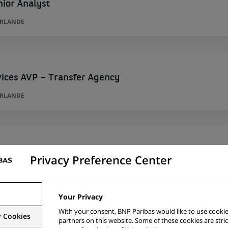
nior Analyst
IRLANDE
vices AVP – Transfer Agency
IRLANDE
istant Manager)
Privacy Preference Center
DE
Your Privacy
With your consent, BNP Paribas would like to use cookie
y Cookies
partners on this website. Some of these cookies are stric
lientów (Centrum Klienta bez obsługi kasowej) - Bie