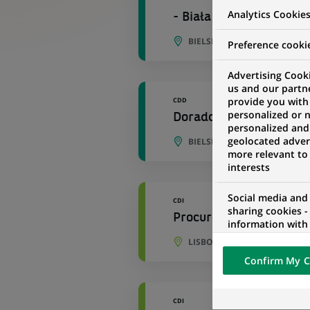
Analytics Cookie
- Biała
BIELSKO-BIAŁA, SILÉSIE, PO
Preference cooki
Advertising Cooki
us and our partn
provide you with
CDD
personalized or 
Doradczyni / Doradca K
personalized and
geolocated advert
BIELSKO-BIAŁA, SILÉSIE, PO
more relevant to
interests
Social media and
CDI
sharing cookies -
Procure to Pay Process
information with 
networks and pr
LISBONNE, LISBONNE, PORT
visualization on 
Confirm My C
of the content h
external website.
CDI