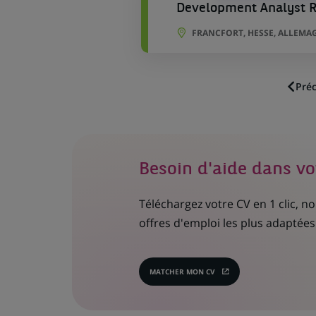
Development Analyst Re
FRANCFORT, HESSE, ALLEMA
Pré
Besoin d'aide dans vo
Téléchargez votre CV en 1 clic, 
offres d'emploi les plus adaptées 
MATCHER MON CV
(CE
LIEN
S'OUVRE
DANS
UN