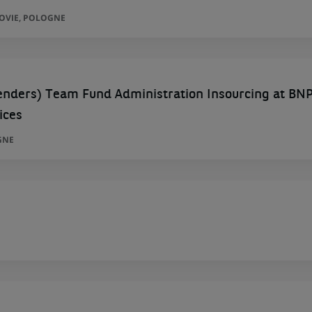
ZOVIE, POLOGNE
enders) Team Fund Administration Insourcing at BN
ices
GNE