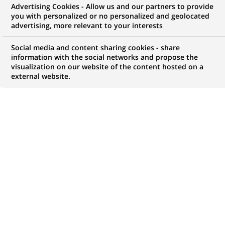
Advertising Cookies - Allow us and our partners to provide
you with personalized or no personalized and geolocated
vos ambitions, il y a forcément une opportunité
advertising, more relevant to your interests
pour vous chez BNP Paribas !
Social media and content sharing cookies - share
information with the social networks and propose the
visualization on our website of the content hosted on a
external website.
Mon espace candidat
Suivre l'avancement de ma candidature,
(Ce
transmettre des documents...
lien
s'ouvre
ACCÉDER À MON ESPACE
dans
un
nouvel
onglet)
4 471
4 471
OFFRES DANS
51
ZONES
offres