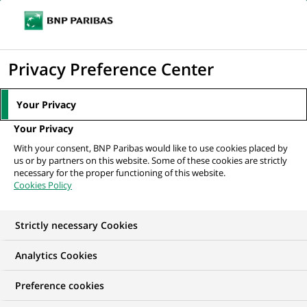
Ouvr
Cliquer
le
pour
men
de
Accueil
Nos offres d'emploi
afficher
Privacy Preference Center
navi
le
moteur
Your Privacy
de
Your Privacy
recherche
With your consent, BNP Paribas would like to use cookies placed by
us or by partners on this website. Some of these cookies are strictly
necessary for the proper functioning of this website.
Cookies Policy
Strictly necessary Cookies
Trouver mon futur
Analytics Cookies
emploi
Preference cookies
Quels que soient votre diplôme, votre parcours et