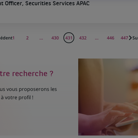
 Officer, Securities Services APAC
cédent
1
2
...
430
431
432
...
446
447
Su
tre recherche ?
nous vous proposerons les
à votre profil !