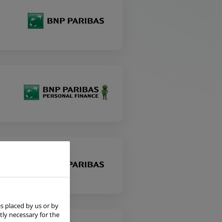
s placed by us or by
tly necessary for the