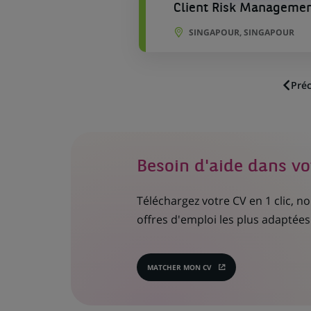
Client Risk Management
SINGAPOUR, SINGAPOUR
Pré
Besoin d'aide dans vo
Téléchargez votre CV en 1 clic, 
offres d'emploi les plus adaptées 
MATCHER MON CV
(CE
LIEN
S'OUVRE
DANS
UN