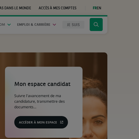
AS DANS LE MONDE
ACCÈS À MES COMPTES
FR
EN
(CE
LIEN
S'OUVRE
DANS
JE SUIS
OOM
EMPLOI & CARRIÈRE
Cliquer
UN
NOUVEL
pour
ONGLET)
afficher
le
moteur
de
recherche
(Ce
lien
s'ouvre
Mon espace candidat
dans
un
Suivre l'avancement de ma
nouvel
candidature, transmettre des
onglet)
documents...
ACCÉDER À MON ESPACE