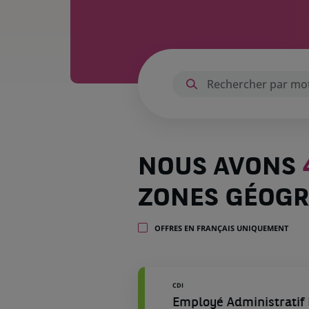
Nous
NOUS AVONS
avons
4 464
ZONES GÉOGR
offres
dans
51
OFFRES EN FRANÇAIS UNIQUEMENT
zones
géographiques
CDI
Employé Administratif 