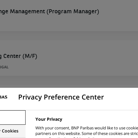
ange Management (Program Manager)
g Center (M/F)
UGAL
Privacy Preference Center
d Governance
DE
Your Privacy
With your consent, BNP Paribas would like to use cookie
y Cookies
partners on this website. Some of these cookies are stric