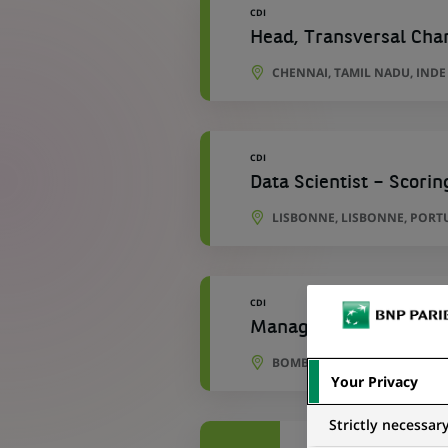
CDI
Head, Transversal Ch
CHENNAI, TAMIL NADU, INDE
CDI
Data Scientist – Scorin
LISBONNE, LISBONNE, PORT
CDI
Manager/AVP- Risk an
BOMBAY, MAHARASHTRA, IN
Your Privacy
Strictly necessar
CDI