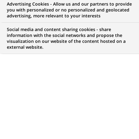
Advertising Cookies - Allow us and our partners to provide
you with personalized or no personalized and geolocated
vos ambitions, il y a forcément une opportunité
advertising, more relevant to your interests
pour vous chez BNP Paribas !
Social media and content sharing cookies - share
information with the social networks and propose the
visualization on our website of the content hosted on a
external website.
Mon espace candidat
Suivre l'avancement de ma candidature,
(Ce
transmettre des documents...
lien
s'ouvre
ACCÉDER À MON ESPACE
dans
un
nouvel
onglet)
4 463
4 463
OFFRES DANS
51
ZONES
offres