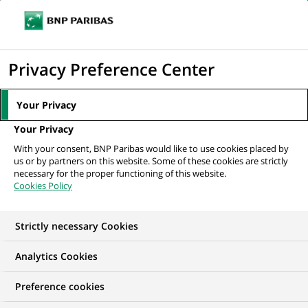
Ouvr
Cliquer
le
pour
men
de
Accueil
Nos offres d'emploi
afficher
Privacy Preference Center
navi
le
moteur
Your Privacy
de
Your Privacy
recherche
With your consent, BNP Paribas would like to use cookies placed by
us or by partners on this website. Some of these cookies are strictly
necessary for the proper functioning of this website.
Cookies Policy
Strictly necessary Cookies
Trouver mon futur
Analytics Cookies
emploi
Preference cookies
Quels que soient votre diplôme, votre parcours et