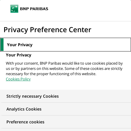
Ouvr
Cliquer
le
pour
men
de
Accueil
Nos offres d'emploi
afficher
Privacy Preference Center
navi
le
moteur
Your Privacy
de
Your Privacy
recherche
With your consent, BNP Paribas would like to use cookies placed by
us or by partners on this website. Some of these cookies are strictly
necessary for the proper functioning of this website.
Cookies Policy
Strictly necessary Cookies
NOS OFFRES D'EMPLOI EN
Analytics Cookies
Traitement des
Preference cookies
Opérations