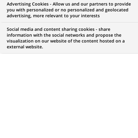
Advertising Cookies - Allow us and our partners to provide
you with personalized or no personalized and geolocated
advertising, more relevant to your interests
Mon espace candidat
Social media and content sharing cookies - share
information with the social networks and propose the
Suivre l'avancement de ma candidature,
visualization on our website of the content hosted on a
(Ce
transmettre des documents...
external website.
lien
s'ouvre
ACCÉDER À MON ESPACE
dans
un
nouvel
onglet)
754
754
OFFRES DANS
35
ZONES
offres
GÉOGRAPHIQUES
dans
35
zones
OFFRES EN FRANÇAIS UNIQUEMENT
géographiques