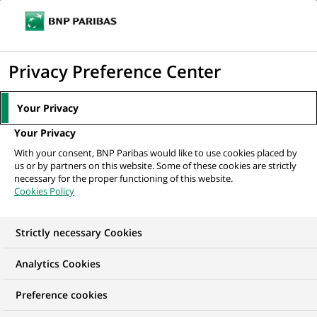
Ouvr
Cliquer
le
pour
men
de
Accueil
Nos offres d'emploi
afficher
Privacy Preference Center
navi
le
moteur
Your Privacy
de
Your Privacy
recherche
With your consent, BNP Paribas would like to use cookies placed by
us or by partners on this website. Some of these cookies are strictly
necessary for the proper functioning of this website.
Cookies Policy
Strictly necessary Cookies
NOS OFFRES D'EMPLOI EN
Analytics Cookies
MBA
Preference cookies