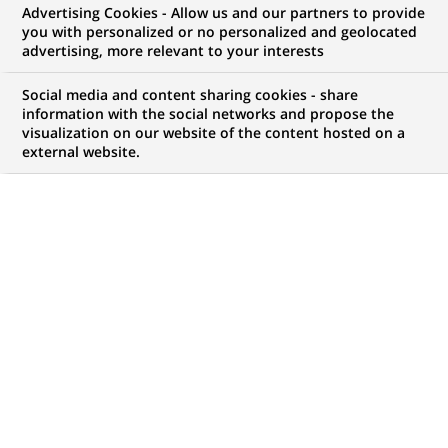
Advertising Cookies - Allow us and our partners to provide
you with personalized or no personalized and geolocated
Mon espace candidat
advertising, more relevant to your interests
Suivre l'avancement de ma candidature,
Social media and content sharing cookies - share
(Ce
transmettre des documents...
information with the social networks and propose the
lien
visualization on our website of the content hosted on a
s'ouvre
external website.
ACCÉDER À MON ESPACE
dans
un
nouvel
onglet)
107
107
OFFRES DANS
11
ZONES
offres
GÉOGRAPHIQUES
dans
11
zones
OFFRES EN FRANÇAIS UNIQUEMENT
géographiques