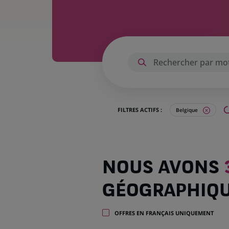
FILTRES ACTIFS :
Belgique
Nous
NOUS AVONS
avons
332
GÉOGRAPHIQ
offres
dans
1
OFFRES EN FRANÇAIS UNIQUEMENT
zone