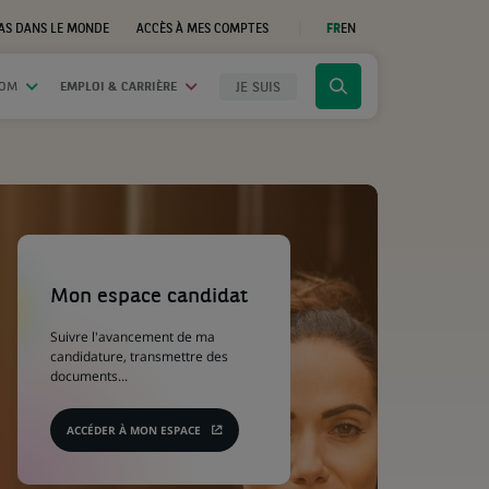
AS DANS LE MONDE
ACCÈS À MES COMPTES
FR
EN
(CE
LIEN
S'OUVRE
DANS
JE SUIS
OOM
EMPLOI & CARRIÈRE
Cliquer
UN
NOUVEL
pour
ONGLET)
afficher
le
moteur
de
recherche
(Ce
lien
s'ouvre
Mon espace candidat
dans
un
Suivre l'avancement de ma
nouvel
candidature, transmettre des
onglet)
documents...
ACCÉDER À MON ESPACE