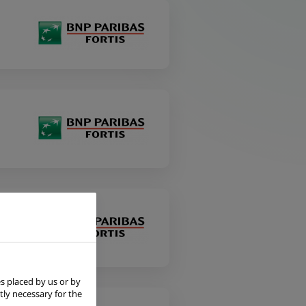
s placed by us or by
tly necessary for the