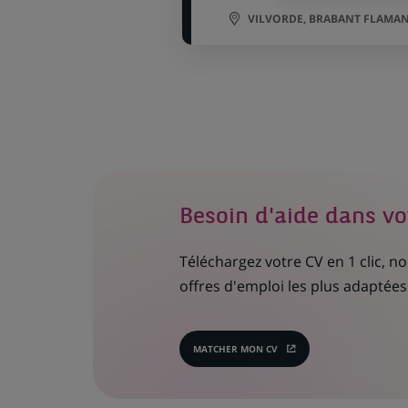
VILVORDE, BRABANT FLAMAN
Besoin d'aide dans vo
Téléchargez votre CV en 1 clic, 
offres d'emploi les plus adaptées 
MATCHER MON CV
(CE
LIEN
S'OUVRE
DANS
UN
NOUVEL