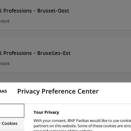
l Professions - Brussel-Oost
GIQUE
 Professions - Bruxelles-Est
GIQUE
Privacy Preference Center
l Professions - Brussels-East
GIQUE
Your Privacy
With your consent, BNP Paribas would like to use cookie
y Cookies
partners on this website. Some of these cookies are stric
proper functioning of this website.