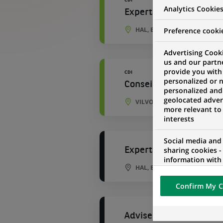
Analytics Cookie
Expert Professionals - 
HAL, BRABANT FLAMAND, BE
Preference cooki
Advertising Cooki
us and our partn
provide you with
CDI
personalized or 
Conseiller Banque & As
personalized and
geolocated advert
VILVORDE, BRABANT FLAMAN
more relevant to
interests
Social media and
sharing cookies -
Expert Professionals - 
information with 
HAL, BRABANT FLAMAND, BE
networks and pr
visualization on 
Confirm My C
of the content h
external website.
Adviseur Bank & Verzek