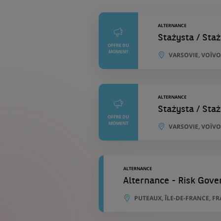
géographiques
ALTERNANCE
Stażysta / Sta
OFFRE DU
MOMENT
VARSOVIE, VOÏV
ALTERNANCE
Stażysta / Sta
OFFRE DU
MOMENT
VARSOVIE, VOÏV
ALTERNANCE
Alternance - Risk Gove
PUTEAUX, ÎLE-DE-FRANCE, F