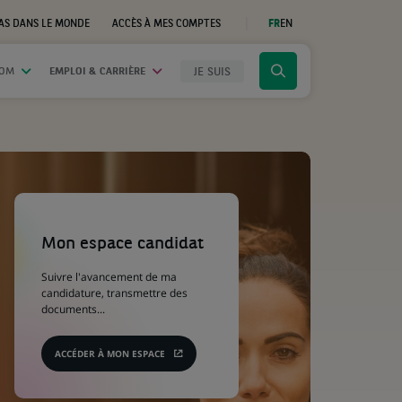
AS DANS LE MONDE
ACCÈS À MES COMPTES
FR
EN
(CE
LIEN
S'OUVRE
DANS
JE SUIS
OOM
EMPLOI & CARRIÈRE
Cliquer
UN
NOUVEL
pour
ONGLET)
afficher
le
moteur
de
recherche
(Ce
lien
s'ouvre
Mon espace candidat
dans
un
Suivre l'avancement de ma
nouvel
candidature, transmettre des
onglet)
documents...
ACCÉDER À MON ESPACE