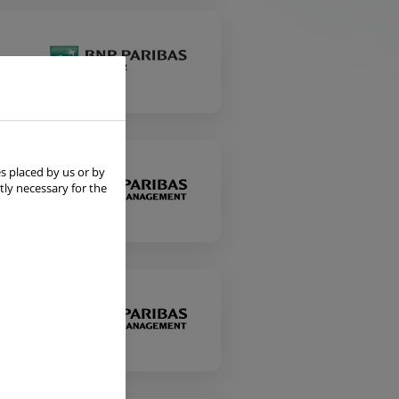
s placed by us or by
tly necessary for the