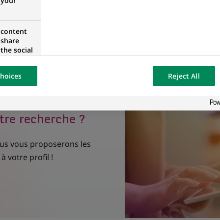
 your
egrity Compliance Officer H/F
 content
 share
RANCE
the social
opose the
our website
hoices
Reject All
osted on a
tre recherche ?
nous vous proposerons les
à votre profil !