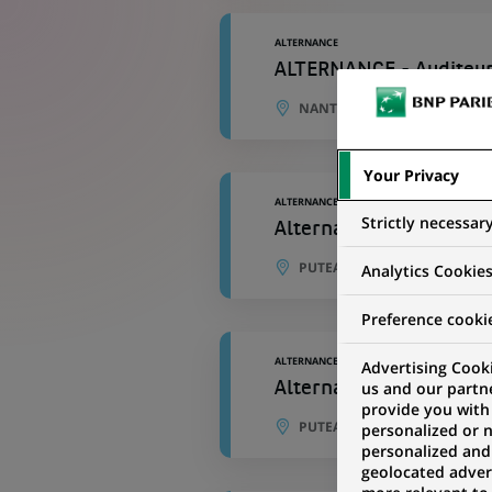
ALTERNANCE
ALTERNANCE - Auditeur
NANTERRE, ÎLE-DE-FRANCE, 
Your Privacy
ALTERNANCE
Strictly necessar
Alternance - Risk Man
PUTEAUX, ÎLE-DE-FRANCE, F
Analytics Cookie
Preference cooki
ALTERNANCE
Advertising Cooki
us and our partn
Alternant - Financial C
provide you with
PUTEAUX, ÎLE-DE-FRANCE, F
personalized or 
personalized and
geolocated advert