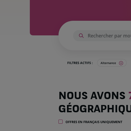
FILTRES ACTIFS :
Alternance
Nous
NOUS AVONS
avons
7
GÉOGRAPHIQ
offres
dans
2
OFFRES EN FRANÇAIS UNIQUEMENT
zones