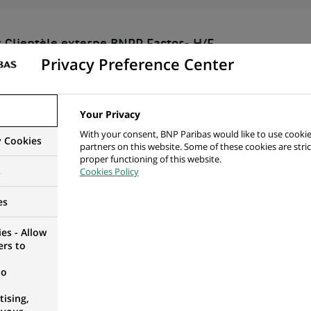
 Clientèle externe BNPP Factor- H/F
Privacy Preference Center
FRANCE
Your Privacy
With your consent, BNP Paribas would like to use cookie
y Cookies
agement Officer H/F
partners on this website. Some of these cookies are stric
proper functioning of this website.
RANCE
s
Cookies Policy
es
es - Allow
ers to
rime Officer H/F
RANCE
no
ising,