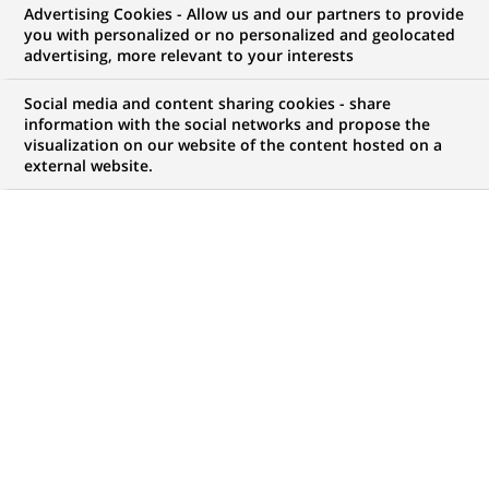
Advertising Cookies - Allow us and our partners to provide
NOUS RECHERCHONS UN
you with personalized or no personalized and geolocated
STAGE - Plan
advertising, more relevant to your interests
Stratégique 2030 - (h/f)
Social media and content sharing cookies - share
information with the social networks and propose the
visualization on our website of the content hosted on a
external website.
CONTRAT
MARQUE
Stage (
Trainee /
Internship
)
HORAIRES
NIVEAU D'ÉTUDES
Temps plein
Niveau Bac+4/5
MÉTIER
LOCALISATION
(Ce
Transformation
Luxembourg,
lien
numérique & data
Luxembourg,
s'ouvre
Luxembourg
dans