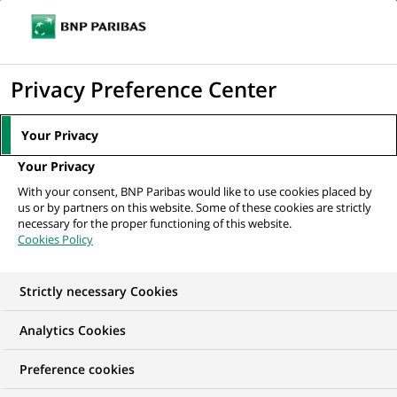
Ouvr
Cliquer
le
pour
men
de
Accueil
Nos offres d'emploi
STAGE - Plan Stratégique 2030 - (h/f)
afficher
Privacy Preference Center
navi
le
moteur
Your Privacy
de
Your Privacy
recherche
With your consent, BNP Paribas would like to use cookies placed by
us or by partners on this website. Some of these cookies are strictly
necessary for the proper functioning of this website.
Cookies Policy
Strictly necessary Cookies
Analytics Cookies
Preference cookies