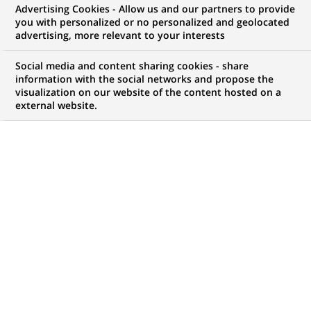
Advertising Cookies - Allow us and our partners to provide
you with personalized or no personalized and geolocated
Mon espace candidat
advertising, more relevant to your interests
Suivre l'avancement de ma candidature,
Social media and content sharing cookies - share
(Ce
transmettre des documents...
information with the social networks and propose the
lien
visualization on our website of the content hosted on a
s'ouvre
external website.
ACCÉDER À MON ESPACE
dans
un
nouvel
onglet)
798
798
OFFRES DANS
28
ZONES
offres
GÉOGRAPHIQUES
dans
28
zones
OFFRES EN FRANÇAIS UNIQUEMENT
géographiques