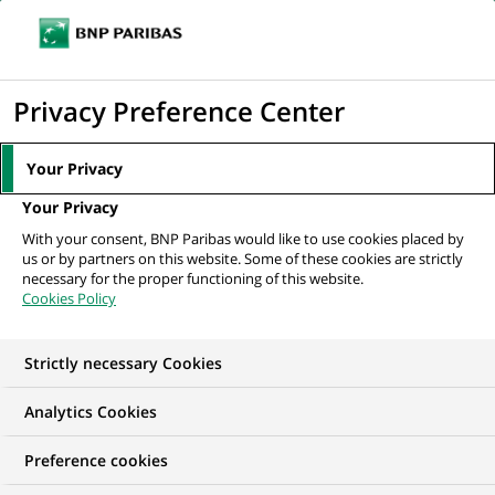
Ouvr
Cliquer
le
pour
men
de
Accueil
Nos offres d'emploi
afficher
Privacy Preference Center
navi
le
moteur
Your Privacy
de
Your Privacy
recherche
With your consent, BNP Paribas would like to use cookies placed by
us or by partners on this website. Some of these cookies are strictly
necessary for the proper functioning of this website.
Cookies Policy
Strictly necessary Cookies
NOS OFFRES D'EMPLOI EN
Analytics Cookies
Informatique
Preference cookies