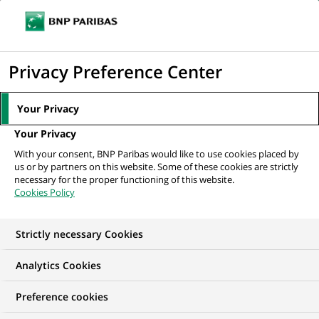
Ouvr
Cliquer
le
pour
men
de
Accueil
Nos offres d'emploi
Fund Accountant - NAV
afficher
Privacy Preference Center
navi
le
moteur
Your Privacy
de
Your Privacy
recherche
With your consent, BNP Paribas would like to use cookies placed by
us or by partners on this website. Some of these cookies are strictly
necessary for the proper functioning of this website.
Cookies Policy
Strictly necessary Cookies
Analytics Cookies
Preference cookies