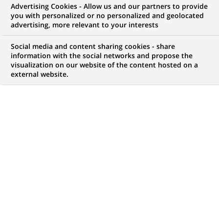
Advertising Cookies - Allow us and our partners to provide
NOUS RECHERCHONS UN
you with personalized or no personalized and geolocated
Fund Accountant - NAV
advertising, more relevant to your interests
Social media and content sharing cookies - share
information with the social networks and propose the
visualization on our website of the content hosted on a
CONTRAT
NIVEAU D'EXPÉRIENCE
external website.
CDD (
Fixed Term
Je suis expérimenté
Contract
)
MARQUE
HORAIRES
Temps plein
MÉTIER
LOCALISATION
(Ce
Traitement des
Cracovie, Voïvodie de
lien
Opérations
Petite-Pologne, Pologne
s'ouvre
dans
RÉFÉRENCE
un
1234567890100111414