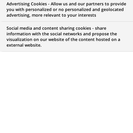
Advertising Cookies - Allow us and our partners to provide
you with personalized or no personalized and geolocated
advertising, more relevant to your interests
Mon espace candidat
Social media and content sharing cookies - share
information with the social networks and propose the
Suivre l'avancement de ma candidature,
visualization on our website of the content hosted on a
(Ce
transmettre des documents...
external website.
lien
s'ouvre
ACCÉDER À MON ESPACE
dans
un
nouvel
onglet)
1 047
1 047
OFFRES DANS
32
ZONES
offres
GÉOGRAPHIQUES
dans
32
zones
OFFRES EN FRANÇAIS UNIQUEMENT
géographiques