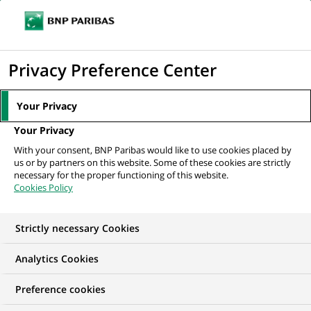
Ouvr
Cliquer
le
pour
men
de
Accueil
Nos offres d'emploi
afficher
Privacy Preference Center
navi
le
moteur
Your Privacy
de
Your Privacy
recherche
With your consent, BNP Paribas would like to use cookies placed by
us or by partners on this website. Some of these cookies are strictly
necessary for the proper functioning of this website.
Cookies Policy
Strictly necessary Cookies
NOS OFFRES D'EMPLOI EN
Analytics Cookies
Développement
Preference cookies
commercial