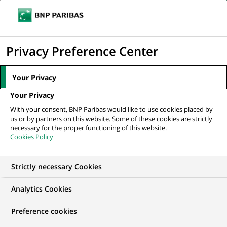
Ouvr
Cliquer
le
pour
men
de
Accueil
Nos offres d'emploi
afficher
Privacy Preference Center
navi
le
moteur
Your Privacy
de
Your Privacy
recherche
With your consent, BNP Paribas would like to use cookies placed by
us or by partners on this website. Some of these cookies are strictly
necessary for the proper functioning of this website.
Cookies Policy
Strictly necessary Cookies
NOS OFFRES D'EMPLOI EN
Analytics Cookies
Développement
Preference cookies
commercial