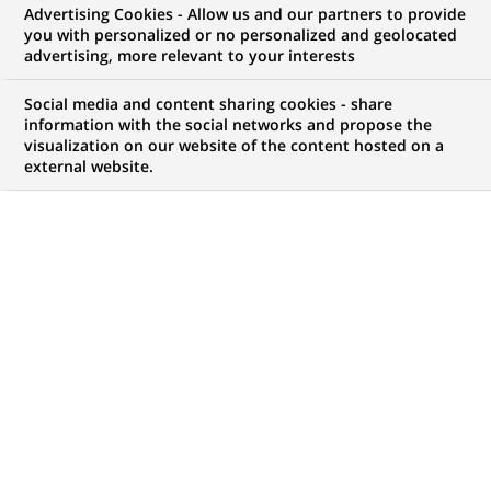
Advertising Cookies - Allow us and our partners to provide
you with personalized or no personalized and geolocated
advertising, more relevant to your interests
Mon espace candidat
Social media and content sharing cookies - share
information with the social networks and propose the
Suivre l'avancement de ma candidature,
visualization on our website of the content hosted on a
(Ce
transmettre des documents...
external website.
lien
s'ouvre
ACCÉDER À MON ESPACE
dans
un
nouvel
onglet)
1 047
1 047
OFFRES DANS
32
ZONES
offres
GÉOGRAPHIQUES
dans
32
zones
OFFRES EN FRANÇAIS UNIQUEMENT
géographiques