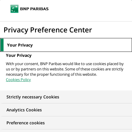
Ouvr
Cliquer
le
pour
men
de
Accueil
Nos offres d'emploi
afficher
Privacy Preference Center
navi
le
moteur
Your Privacy
de
Your Privacy
recherche
With your consent, BNP Paribas would like to use cookies placed by
us or by partners on this website. Some of these cookies are strictly
necessary for the proper functioning of this website.
Cookies Policy
Strictly necessary Cookies
NOS OFFRES D'EMPLOI EN
Analytics Cookies
Développement
Preference cookies
commercial