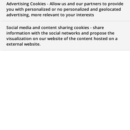
Advertising Cookies - Allow us and our partners to provide
you with personalized or no personalized and geolocated
advertising, more relevant to your interests
Mon espace candidat
Social media and content sharing cookies - share
information with the social networks and propose the
Suivre l'avancement de ma candidature,
visualization on our website of the content hosted on a
(Ce
transmettre des documents...
external website.
lien
s'ouvre
ACCÉDER À MON ESPACE
dans
un
nouvel
onglet)
1 047
1 047
OFFRES DANS
32
ZONES
offres
GÉOGRAPHIQUES
dans
32
zones
OFFRES EN FRANÇAIS UNIQUEMENT
géographiques