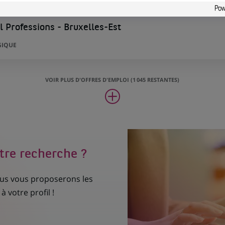
 Professions - Bruxelles-Est
GIQUE
VOIR PLUS D'OFFRES D'EMPLOI (1 045 RESTANTES)
tre recherche ?
nous vous proposerons les
à votre profil !