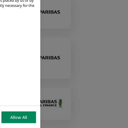
s placed by us or by
tly necessary for the
on
Allow All