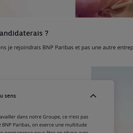
candidaterais ?
ns je rejoindrais BNP Paribas et pas une autre entrep
du sens
ravailler dans notre Groupe, ce n’est pas
z BNP Paribas, on exerce une multitude
 en permanence pour être en phase avec