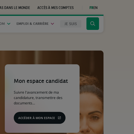
AS DANS LE MONDE
ACCÈS À MES COMPTES
FR
EN
(CE
LIEN
S'OUVRE
DANS
JE SUIS
OOM
EMPLOI & CARRIÈRE
Cliquer
UN
NOUVEL
pour
ONGLET)
afficher
le
moteur
de
recherche
(Ce
lien
s'ouvre
Mon espace candidat
dans
un
Suivre l'avancement de ma
nouvel
candidature, transmettre des
onglet)
documents...
ACCÉDER À MON ESPACE