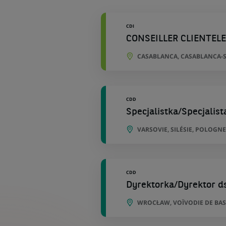
géographiques
CDI
CONSEILLER CLIENTEL
CASABLANCA, CASABLANCA-S
CDD
Specjalistka/Specjalis
VARSOVIE, SILÉSIE, POLOGNE
CDD
Dyrektorka/Dyrektor ds
WROCŁAW, VOÏVODIE DE BAS