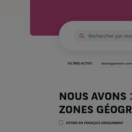
FILTRES ACTIFS :
Développement comm
Nous
NOUS AVONS
avons
1 055
ZONES GÉOGR
offres
dans
32
OFFRES EN FRANÇAIS UNIQUEMENT
zones