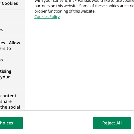
With your consent, BNP Paribas would like to use cookie
y Cookies
partners on this website. Some of these cookies are stric
proper functioning of this website.
in/Kołobrzeg
s
Cookies Policy
POMÉRANIE OCCIDENTALE, POLOGNE
es
es - Allow
ers to
apan - Cash Management Product and Implementati
no
ising,
 your
 content
 share
the social
ment de Crédit
opose the
TO, PORTUGAL
our website
hoices
Reject All
osted on a