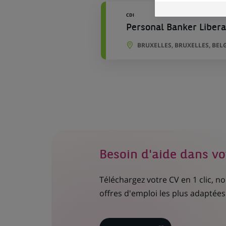
CDI
Personal Banker Liberal
BRUXELLES, BRUXELLES, BEL
Besoin d'aide dans vo
Téléchargez votre CV en 1 clic, 
offres d'emploi les plus adaptées 