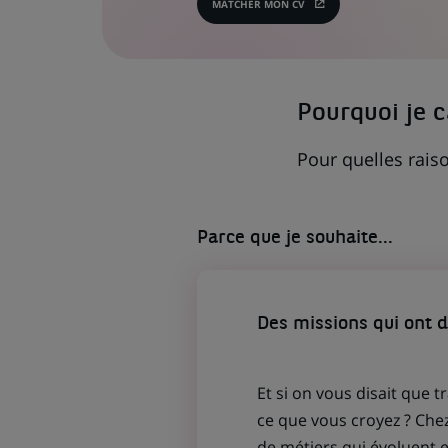
MATCHER MON CV
(CE
LIEN
S'OUVRE
DANS
UN
NOUVEL
ONGLET)
Pourquoi je 
Pour quelles raiso
Parce que je souhaite...
Des missions qui ont 
Et si on vous disait que t
ce que vous croyez ? Che
de métiers qui évoluent