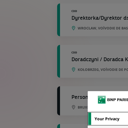
CDD
Dyrektorka/Dyrektor ds
WROCŁAW, VOÏVODIE DE BAS
CDD
Doradczyni / Doradca K
KOŁOBRZEG, VOÏVODIE DE 
Personal Banker Libera
BRUXELLES, BRUXELLES, BEL
Your Privacy