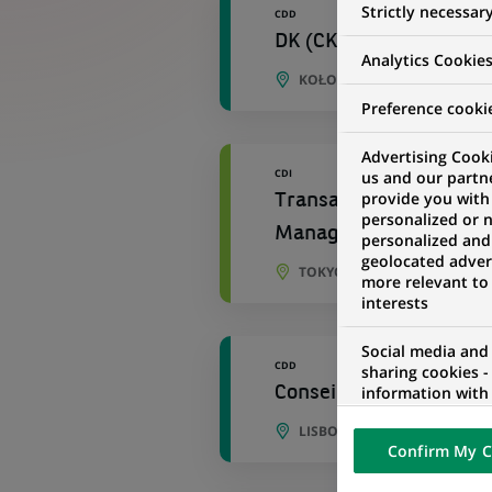
Strictly necessar
CDD
DK (CK kasowy) Koszal
Analytics Cookie
KOŁOBRZEG, VOÏVODIE DE 
Preference cooki
Advertising Cooki
CDI
us and our partn
provide you with
Transaction Banking J
personalized or 
Manager
personalized and
geolocated advert
TOKYO, TOKYO, JAPON
more relevant to
interests
Social media and
CDD
sharing cookies -
information with 
Conseiller de Recouvre
networks and pr
LISBONNE, DISTRICT DE POR
visualization on 
Confirm My C
of the content h
external website.