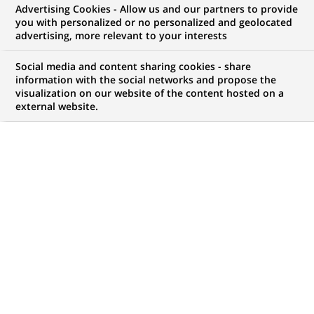
Advertising Cookies - Allow us and our partners to provide
you with personalized or no personalized and geolocated
advertising, more relevant to your interests
Mon espace candidat
Social media and content sharing cookies - share
information with the social networks and propose the
Suivre l'avancement de ma candidature,
visualization on our website of the content hosted on a
(Ce
transmettre des documents...
external website.
lien
s'ouvre
ACCÉDER À MON ESPACE
dans
un
nouvel
onglet)
755
755
OFFRES DANS
35
ZONES
offres
GÉOGRAPHIQUES
dans
35
zones
OFFRES EN FRANÇAIS UNIQUEMENT
géographiques