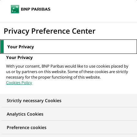
Ouvr
Cliquer
le
pour
men
de
Accueil
Nos offres d'emploi
afficher
Privacy Preference Center
navi
le
moteur
Your Privacy
de
Your Privacy
recherche
With your consent, BNP Paribas would like to use cookies placed by
us or by partners on this website. Some of these cookies are strictly
necessary for the proper functioning of this website.
Cookies Policy
Strictly necessary Cookies
NOS OFFRES D'EMPLOI EN
Analytics Cookies
Traitement des
Preference cookies
Opérations